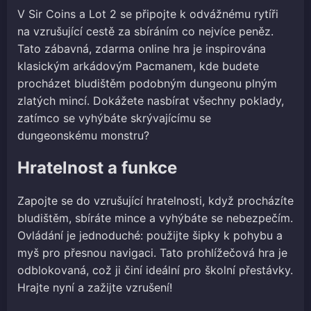
V Sir Coins a Lot 2 se připojte k odvážnému rytíři
na vzrušující cestě za sbíráním co nejvíce peněz.
Tato zábavná, zdarma online hra je inspirována
klasickým arkádovým Pacmanem, kde budete
procházet bludištěm podobným dungeonu plným
zlatých mincí. Dokážete nasbírat všechny poklady,
zatímco se vyhýbáte skrývajícímu se
dungeonskému monstru?
Hratelnost a funkce
Zapojte se do vzrušující hratelnosti, když procházíte
bludištěm, sbíráte mince a vyhýbáte se nebezpečím.
Ovládání je jednoduché: použijte šipky k pohybu a
myš pro přesnou navigaci. Tato prohlížečová hra je
odblokovaná, což ji činí ideální pro školní přestávky.
Hrajte nyní a zažijte vzrušení!