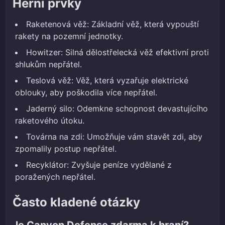
Herní prvky
Raketenová věž: Základní věž, která vypouští
rakety na pozemní jednotky.
Howitzer: Silná dělostřelecká věž efektivní proti
shlukům nepřátel.
Teslová věž: Věž, která vyzařuje elektrické
oblouky, aby poškodila více nepřátel.
Jaderný silo: Odemkne schopnost devastujícího
raketového útoku.
Továrna na zdi: Umožňuje vám stavět zdi, aby
zpomalily postup nepřátel.
Recyklátor: Zvyšuje peníze vydělané z
poražených nepřátel.
Často kladené otázky
Je Canyon Defense zdarma k hraní?