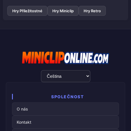
Hry Příležitostné
Hry Miniclip
Hry Retro
Výběr
jazyka
SPOLEČNOST
O nás
Kontakt