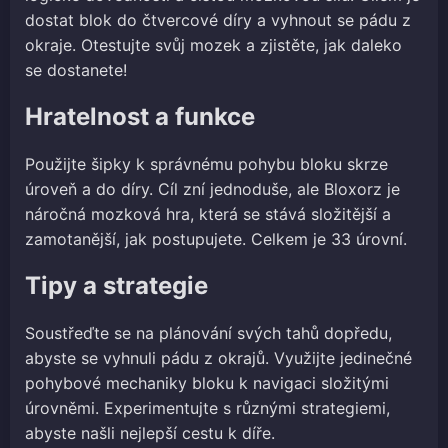
dostat blok do čtvercové díry a vyhnout se pádu z
okraje. Otestujte svůj mozek a zjistěte, jak daleko
se dostanete!
Hratelnost a funkce
Použijte šipky k správnému pohybu bloku skrze
úroveň a do díry. Cíl zní jednoduše, ale Bloxorz je
náročná mozková hra, která se stává složitější a
zamotanější, jak postupujete. Celkem je 33 úrovní.
Tipy a strategie
Soustřeďte se na plánování svých tahů dopředu,
abyste se vyhnuli pádu z okrajů. Využijte jedinečné
pohybové mechaniky bloku k navigaci složitými
úrovněmi. Experimentujte s různými strategiemi,
abyste našli nejlepší cestu k díře.