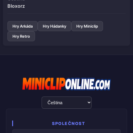
Bloxorz
Hry Arkáda
Hry Hádanky
Hry Miniclip
Hry Retro
Výběr
jazyka
SPOLEČNOST