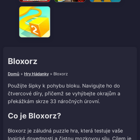
Bloxorz
Domů
»
Hry Hádanky
»
Bloxorz
Použijte šipky k pohybu bloku. Navigujte ho do
čtvercové díry, přičemž se vyhýbejte okrajům a
překážkám skrze 33 náročných úrovní.
Co je Bloxorz?
Bloxorz je záludná puzzle hra, která testuje vaše
logické dovednosti a čistou mozkovou sílu. Cílem je