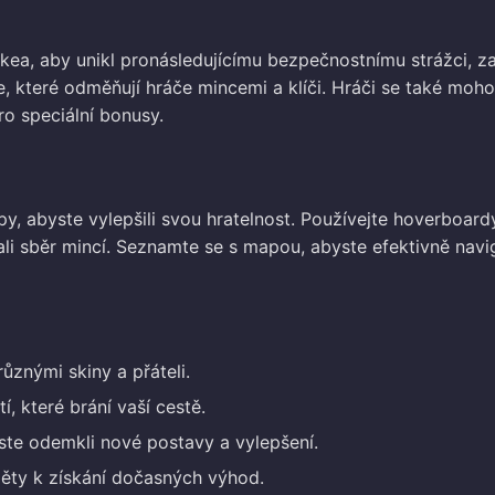
akea, aby unikl pronásledujícímu bezpečnostnímu strážci, z
se, které odměňují hráče mincemi a klíči. Hráči se také moh
ro speciální bonusy.
y, abyste vylepšili svou hratelnost. Používejte hoverboard
i sběr mincí. Seznamte se s mapou, abyste efektivně navi
různými skiny a přáteli.
í, které brání vaší cestě.
yste odemkli nové postavy a vylepšení.
ěty k získání dočasných výhod.