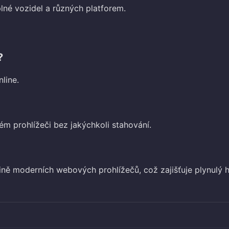
lné vozidel a různých platforem.
?
line.
ém prohlížeči bez jakýchkoli stahování.
ině moderních webových prohlížečů, což zajišťuje plynulý h