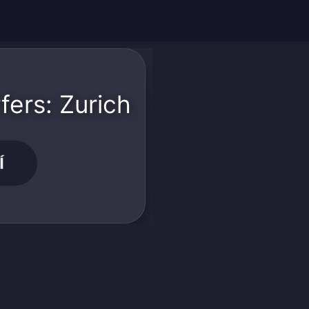
ers: Zurich
Í