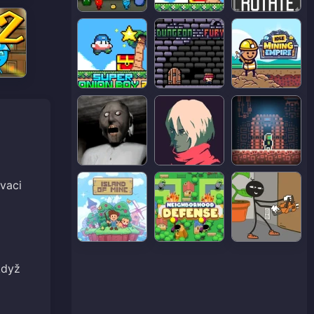
ivaci
když