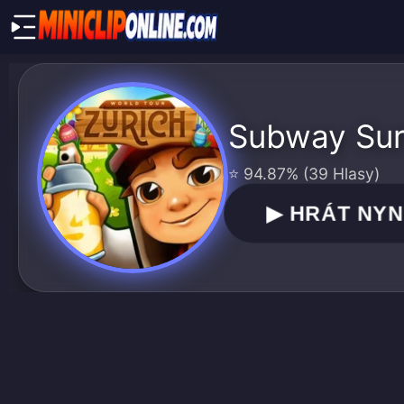
Subway Surf
⭐ 94.87% (39 Hlasy)
▶
HRÁT NYN