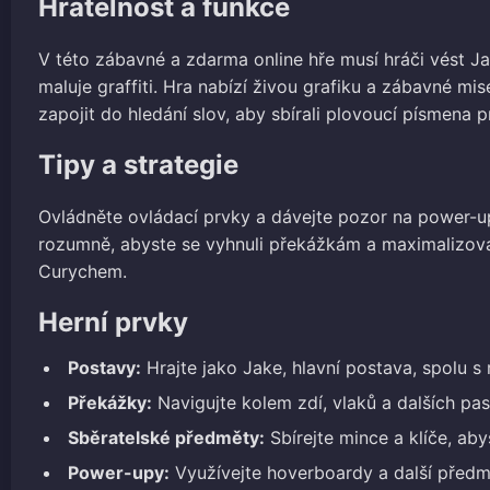
Hratelnost a funkce
V této zábavné a zdarma online hře musí hráči vést J
maluje graffiti. Hra nabízí živou grafiku a zábavné mi
zapojit do hledání slov, aby sbírali plovoucí písmena p
Tipy a strategie
Ovládněte ovládací prvky a dávejte pozor na power-up
rozumně, abyste se vyhnuli překážkám a maximalizoval
Curychem.
Herní prvky
Postavy:
Hrajte jako Jake, hlavní postava, spolu s 
Překážky:
Navigujte kolem zdí, vlaků a dalších past
Sběratelské předměty:
Sbírejte mince a klíče, ab
Power-upy:
Využívejte hoverboardy a další předm