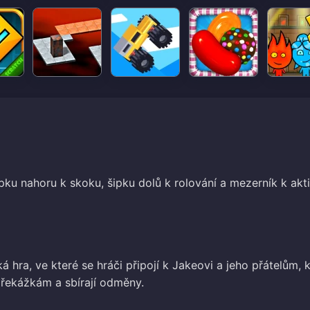
pku nahoru k skoku, šipku dolů k rolování a mezerník k akt
 hra, ve které se hráči připojí k Jakeovi a jeho přátelům, 
překážkám a sbírají odměny.