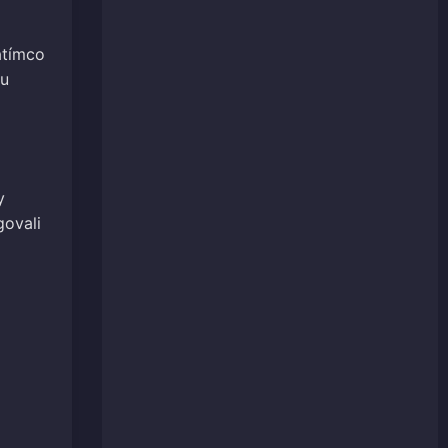
atímco
ou
y
govali