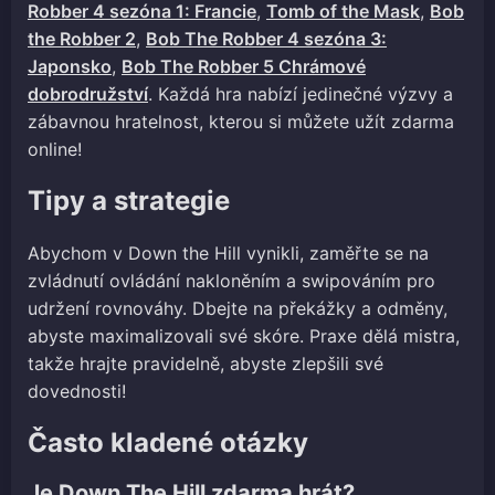
Robber 4 sezóna 1: Francie
,
Tomb of the Mask
,
Bob
the Robber 2
,
Bob The Robber 4 sezóna 3:
Japonsko
,
Bob The Robber 5 Chrámové
dobrodružství
. Každá hra nabízí jedinečné výzvy a
zábavnou hratelnost, kterou si můžete užít zdarma
online!
Tipy a strategie
Abychom v Down the Hill vynikli, zaměřte se na
zvládnutí ovládání nakloněním a swipováním pro
udržení rovnováhy. Dbejte na překážky a odměny,
abyste maximalizovali své skóre. Praxe dělá mistra,
takže hrajte pravidelně, abyste zlepšili své
dovednosti!
Často kladené otázky
Je Down The Hill zdarma hrát?