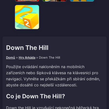
Down The Hill
Domů
»
Hry Arkáda
»
Down The Hill
Použijte ovládání nakloněním na mobilních
zařízeních nebo šipková klávesa na klávesnici pro
navigaci. Vyhněte se překážkám při sbírání odměn,
abyste dosáhli co nejdelší vzdálenosti.
Co je Down The Hill?
Down the Hill je vzrušující nekonečná běžecká hra,