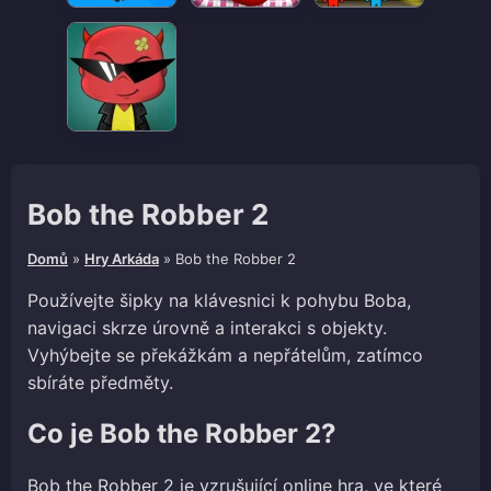
Bob the Robber 2
Domů
»
Hry Arkáda
»
Bob the Robber 2
Používejte šipky na klávesnici k pohybu Boba,
navigaci skrze úrovně a interakci s objekty.
Vyhýbejte se překážkám a nepřátelům, zatímco
sbíráte předměty.
Co je Bob the Robber 2?
Bob the Robber 2 je vzrušující online hra, ve které