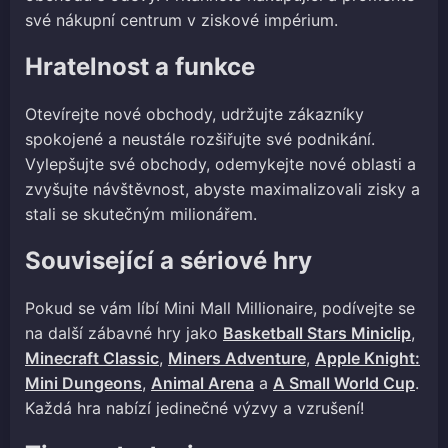
své nákupní centrum v ziskové impérium.
Hratelnost a funkce
Otevírejte nové obchody, udržujte zákazníky
spokojené a neustále rozšiřujte své podnikání.
Vylepšujte své obchody, odemykejte nové oblasti a
zvyšujte návštěvnost, abyste maximalizovali zisky a
stali se skutečným milionářem.
Související a sériové hry
Pokud se vám líbí Mini Mall Millionaire, podívejte se
na další zábavné hry jako
Basketball Stars Miniclip
,
Minecraft Classic
,
Miners Adventure
,
Apple Knight:
Mini Dungeons
,
Animal Arena
a
A Small World Cup
.
Každá hra nabízí jedinečné výzvy a vzrušení!