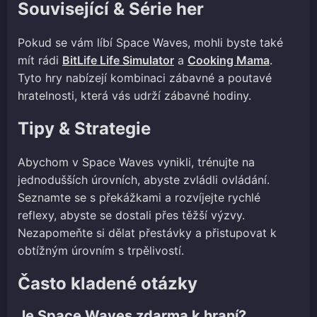
Související & Série her
Pokud se vám líbí Space Waves, mohli byste také
mít rádi
BitLife Life Simulator
a
Cooking Mama
.
Tyto hry nabízejí kombinaci zábavné a poutavé
hratelnosti, která vás udrží zábavné hodiny.
Tipy & Strategie
Abychom v Space Waves vynikli, trénujte na
jednodušších úrovních, abyste zvládli ovládání.
Seznamte se s překážkami a rozvíjejte rychlé
reflexy, abyste se dostali přes těžší výzvy.
Nezapomeňte si dělat přestávky a přistupovat k
obtížným úrovním s trpělivostí.
Často kladené otázky
Je Space Waves zdarma k hraní?