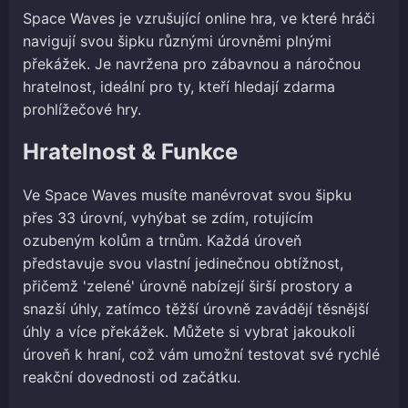
Space Waves je vzrušující online hra, ve které hráči
navigují svou šipku různými úrovněmi plnými
překážek. Je navržena pro zábavnou a náročnou
hratelnost, ideální pro ty, kteří hledají zdarma
prohlížečové hry.
Hratelnost & Funkce
Ve Space Waves musíte manévrovat svou šipku
přes 33 úrovní, vyhýbat se zdím, rotujícím
ozubeným kolům a trnům. Každá úroveň
představuje svou vlastní jedinečnou obtížnost,
přičemž 'zelené' úrovně nabízejí širší prostory a
snazší úhly, zatímco těžší úrovně zavádějí těsnější
úhly a více překážek. Můžete si vybrat jakoukoli
úroveň k hraní, což vám umožní testovat své rychlé
reakční dovednosti od začátku.