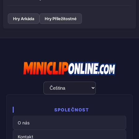
Hry Arkáda
Hry Příležitostné
Výběr
jazyka
SPOLEČNOST
O nás
Kontakt