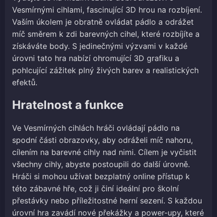
Vesmírnými cihlami, fascinující 3D hrou na rozbíjení.
Vaším úkolem je obratně ovládat pádlo a odrážet
míč směrem k zdi barevných cihel, které rozbíjíte a
získáváte body. S jedinečnými výzvami v každé
úrovni tato hra nabízí ohromující 3D grafiku a
pohlcující zážitek plný živých barev a realistických
efektů.
Hratelnost a funkce
Ve Vesmírných cihlách hráči ovládají pádlo na
spodní části obrazovky, aby odráželi míč nahoru,
cílením na barevné cihly nad nimi. Cílem je vyčistit
všechny cihly, abyste postoupili do další úrovně.
Hráči si mohou užívat bezplatný online přístup k
této zábavné hře, což ji činí ideální pro školní
přestávky nebo příležitostné herní sezení. S každou
úrovní hra zavádí nové překážky a power-upy, které