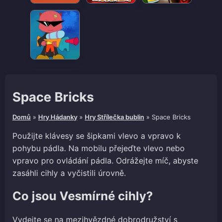
Space Bricks
Domů
»
Hry Hádanky
»
Hry Střílečka bublin
»
Space Bricks
Použijte klávesy se šipkami vlevo a vpravo k
pohybu pádla. Na mobilu přejeďte vlevo nebo
vpravo pro ovládání pádla. Odrážejte míč, abyste
zasáhli cihly a vyčistili úrovně.
Co jsou Vesmírné cihly?
Vydejte se na mezihvězdné dobrodružství s