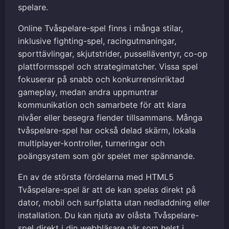
spelare.
Online Tvåspelare-spel finns i många stilar,
inklusive fighting-spel, racingutmaningar,
sporttävlingar, skjutstrider, pusselläventyr, co-op
plattformsspel och strategimatcher. Vissa spel
fokuserar på snabb och konkurrensinriktad
gameplay, medan andra uppmuntrar
kommunikation och samarbete för att klara
nivåer eller besegra fiender tillsammans. Många
tvåspelare-spel har också delad skärm, lokala
multiplayer-kontroller, turneringar och
poängsystem som gör spelet mer spännande.
En av de största fördelarna med HTML5
Tvåspelare-spel är att de kan spelas direkt på
dator, mobil och surfplatta utan nedladdning eller
installation. Du kan njuta av olåsta Tvåspelare-
spel direkt i din webbläsare när som helst i