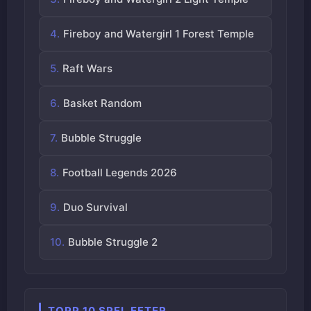
Fireboy and Watergirl 1 Forest Temple
Raft Wars
Basket Random
Bubble Struggle
Football Legends 2026
Duo Survival
Bubble Struggle 2
TOPP 10 SPEL EFTER