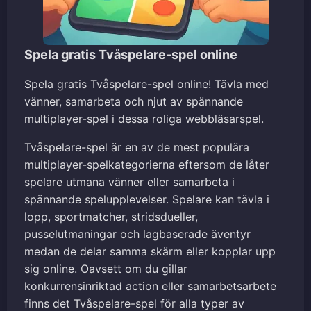
Spela gratis Tvåspelare-spel online
Spela gratis Tvåspelare-spel online! Tävla med
vänner, samarbeta och njut av spännande
multiplayer-spel i dessa roliga webbläsarspel.
Tvåspelare-spel är en av de mest populära
multiplayer-spelkategorierna eftersom de låter
spelare utmana vänner eller samarbeta i
spännande spelupplevelser. Spelare kan tävla i
lopp, sportmatcher, stridsdueller,
pusselutmaningar och lagbaserade äventyr
medan de delar samma skärm eller kopplar upp
sig online. Oavsett om du gillar
konkurrensinriktad action eller samarbetsarbete
finns det Tvåspelare-spel för alla typer av