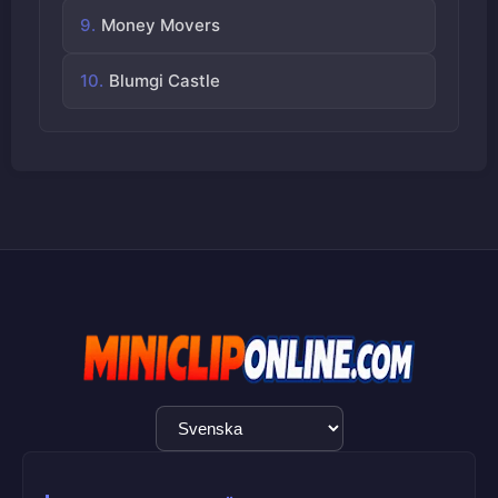
Money Movers
Blumgi Castle
Språkval