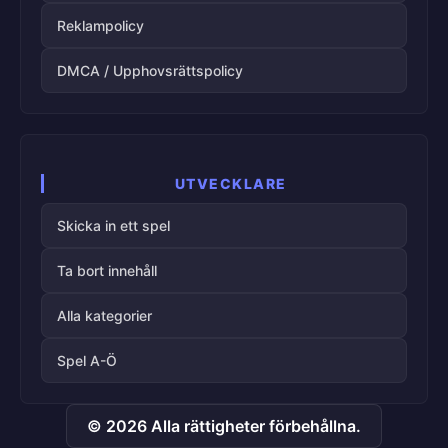
Reklampolicy
DMCA / Upphovsrättspolicy
UTVECKLARE
Skicka in ett spel
Ta bort innehåll
Alla kategorier
Spel A-Ö
© 2026 Alla rättigheter förbehållna.