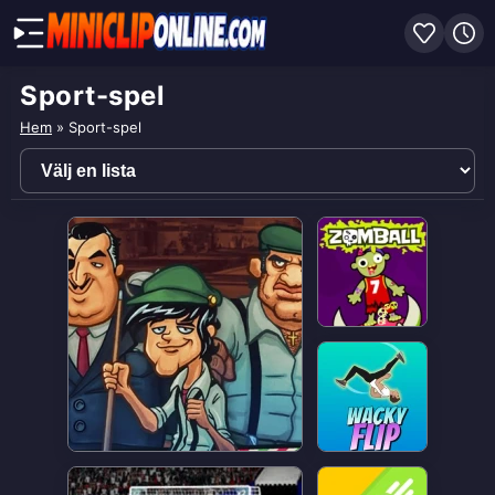
Sport-spel
Hem
»
Sport-spel
Välj
en
lista