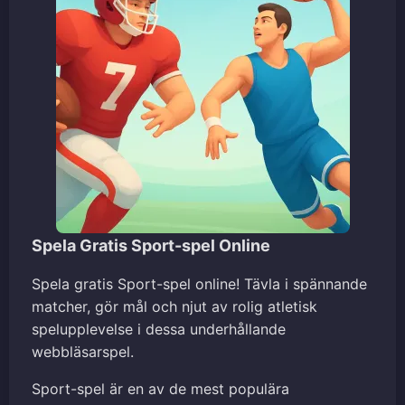
Spela Gratis Sport-spel Online
Spela gratis Sport-spel online! Tävla i spännande
matcher, gör mål och njut av rolig atletisk
spelupplevelse i dessa underhållande
webbläsarspel.
Sport-spel är en av de mest populära