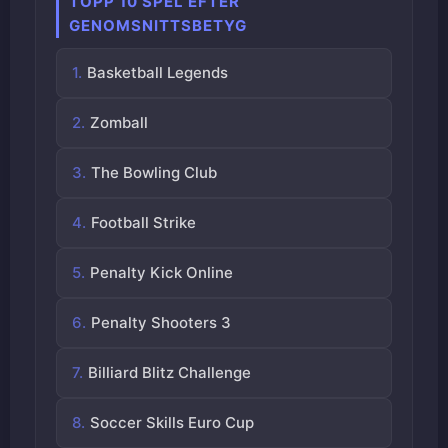
TOPP 10 SPEL EFTER
GENOMSNITTSBETYG
Basketball Legends
Zomball
The Bowling Club
Football Strike
Penalty Kick Online
Penalty Shooters 3
Billiard Blitz Challenge
Soccer Skills Euro Cup