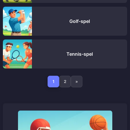
Golf-spel
Tennis-spel
1
2
»