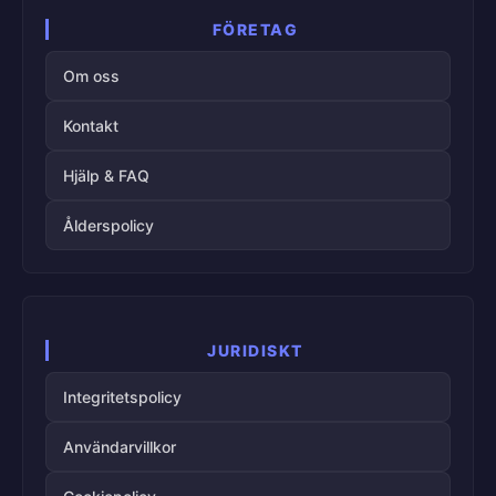
FÖRETAG
Om oss
Kontakt
Hjälp & FAQ
Ålderspolicy
JURIDISKT
Integritetspolicy
Användarvillkor