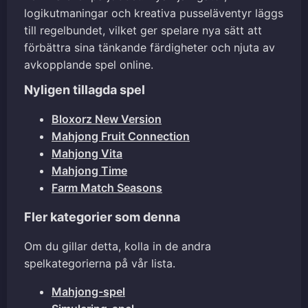
logikutmaningar och kreativa pusseläventyr läggs
till regelbundet, vilket ger spelare nya sätt att
förbättra sina tänkande färdigheter och njuta av
avkopplande spel online.
Nyligen tillagda spel
Bloxorz New Version
Mahjong Fruit Connection
Mahjong Vita
Mahjong Time
Farm Match Seasons
Fler kategorier som denna
Om du gillar detta, kolla in de andra
spelkategorierna på vår lista.
Mahjong-spel