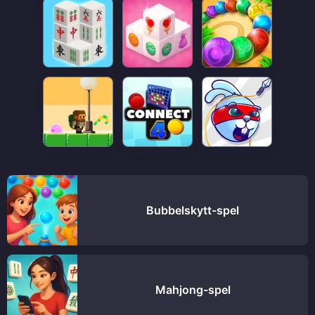
Bubbelskytt-spel
Mahjong-spel