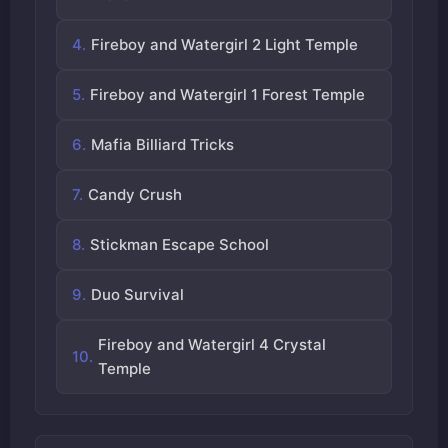
Fireboy and Watergirl 2 Light Temple
Fireboy and Watergirl 1 Forest Temple
Mafia Billiard Tricks
Candy Crush
Stickman Escape School
Duo Survival
Fireboy and Watergirl 4 Crystal
Temple