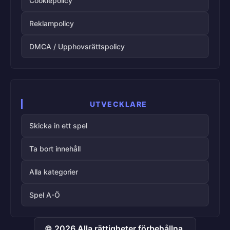
Cookiepolicy
Reklampolicy
DMCA / Upphovsrättspolicy
UTVECKLARE
Skicka in ett spel
Ta bort innehåll
Alla kategorier
Spel A-Ö
© 2026 Alla rättigheter förbehållna.