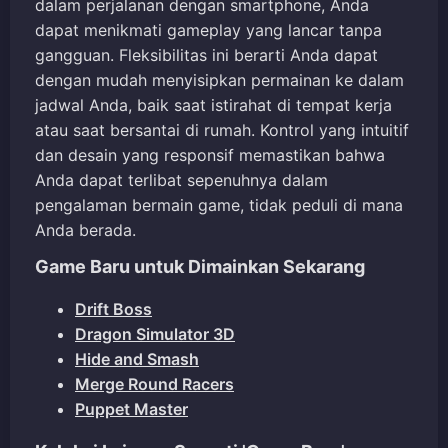
dalam perjalanan dengan smartphone, Anda
dapat menikmati gameplay yang lancar tanpa
gangguan. Fleksibilitas ini berarti Anda dapat
dengan mudah menyisipkan permainan ke dalam
jadwal Anda, baik saat istirahat di tempat kerja
atau saat bersantai di rumah. Kontrol yang intuitif
dan desain yang responsif memastikan bahwa
Anda dapat terlibat sepenuhnya dalam
pengalaman bermain game, tidak peduli di mana
Anda berada.
Game Baru untuk Dimainkan Sekarang
Drift Boss
Dragon Simulator 3D
Hide and Smash
Merge Round Racers
Puppet Master