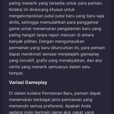
paling menarik yang tersedia untuk para pemain.
Koleksi ini dirancang khusus untuk
mengelompokkan judul-judul baru yang baru saja
dirilis, sehingga memudahkan para penggemar
game untuk menemukan pengalaman baru yang
paling hangat tanpa repot mencari di antara
banyak pilihan. Dengan mengumpulkan
permainan yang baru diluncurkan ini, para pemain
dapat menikmati sensasi menjelajahi gameplay
yang inovatif, grafis yang menakjubkan, dan alur
cerita yang menarik semuanya dalam satu
tempat.
Variasi Gameplay
Di dalam koleksi Permainan Baru, pemain dapat
menemukan berbagai jenis permainan yang
memenuhi semua preferensi. Apakah Anda
sedang ingin bermain game aksi cepat yang