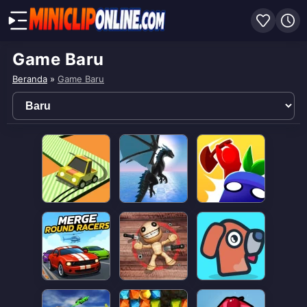
Game Baru
Beranda
»
Game Baru
Pilih
daftar