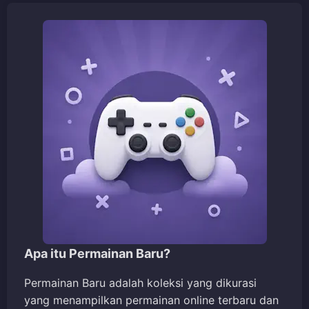
Apa itu Permainan Baru?
Permainan Baru adalah koleksi yang dikurasi
yang menampilkan permainan online terbaru dan