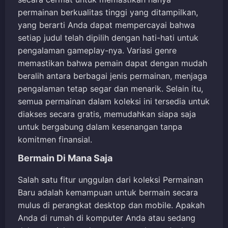
permainan berkualitas tinggi yang ditampilkan,
yang berarti Anda dapat mempercayai bahwa
setiap judul telah dipilih dengan hati-hati untuk
pengalaman gameplay-nya. Variasi genre
memastikan bahwa pemain dapat dengan mudah
beralih antara berbagai jenis permainan, menjaga
pengalaman tetap segar dan menarik. Selain itu,
semua permainan dalam koleksi ini tersedia untuk
diakses secara gratis, memudahkan siapa saja
untuk bergabung dalam kesenangan tanpa
komitmen finansial.
Bermain Di Mana Saja
Salah satu fitur unggulan dari koleksi Permainan
Baru adalah kemampuan untuk bermain secara
mulus di perangkat desktop dan mobile. Apakah
Anda di rumah di komputer Anda atau sedang