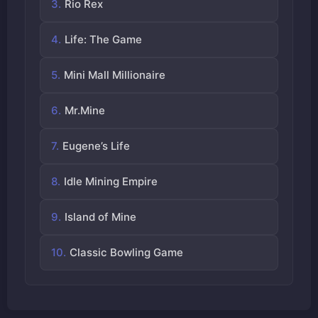
Rio Rex
Life: The Game
Mini Mall Millionaire
Mr.Mine
Eugene’s Life
Idle Mining Empire
Island of Mine
Classic Bowling Game