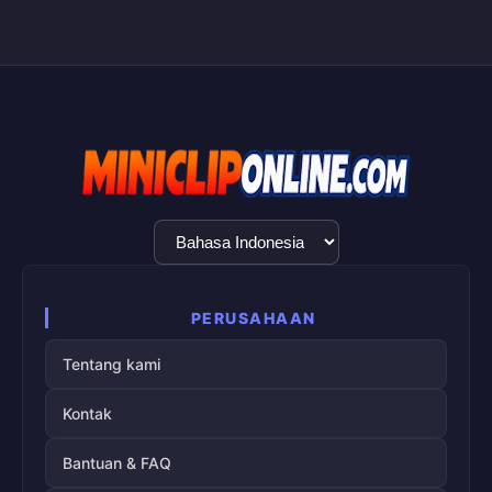
Pilihan
Bahasa
PERUSAHAAN
Tentang kami
Kontak
Bantuan & FAQ