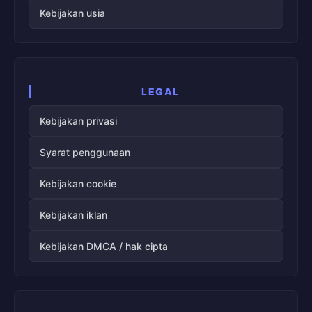
Kebijakan usia
LEGAL
Kebijakan privasi
Syarat penggunaan
Kebijakan cookie
Kebijakan iklan
Kebijakan DMCA / hak cipta