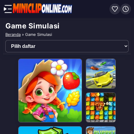
Game Simulasi
Beranda
»
Game Simulasi
Pilih
daftar