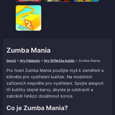
Zumba Mania
Domů
»
Hry Hádanky
»
Hry Střílečka bublin
»
Zumba Mania
Pro hraní Zumba Mania použijte myš k zaměření a
klikněte pro vystřelení kuliček. Na mobilních
zařízeních klepněte pro vystřelení. Spojte alespoň
tři kuličky stejné barvy, abyste je odstranili a
zabránili řetězci dosáhnout konce.
Co je Zumba Mania?