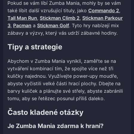
Pokud se vám líbí Zumba Mania, mohly by se vám
také líbit další vzrušující tituly, jako
Commando 2
,
Tall Man Run
,
Stickman Climb 2
,
Stickman Parkour
3
,
Pacman
a
Stickman Golf
. Tyto hry nabízejí mix
zábavy a výzvy, který vás udrží zábavné hodiny.
Tipy a strategie
Abychom v Zumba Mania vynikli, zaměřte se na
vytváření kombinací tím, že spojíte více než tři
kuličky najednou. Využívejte power-upy moudře,
abyste vyčistili velké části hrací plochy. Dbejte na
barvy kuliček a plánujte své střely, abyste zabránili
tomu, aby se řetězec posunul příliš daleko.
Často kladené otázky
Je Zumba Mania zdarma k hraní?