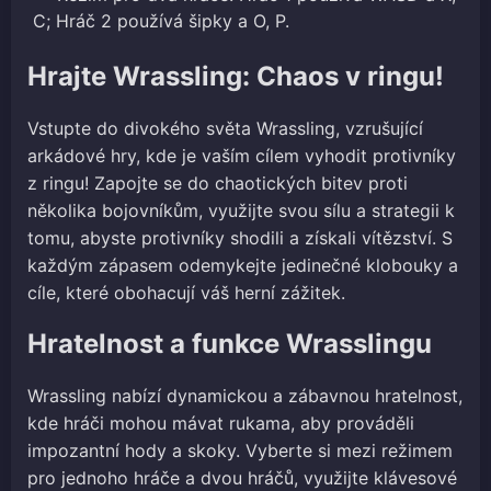
C; Hráč 2 používá šipky a O, P.
Hrajte Wrassling: Chaos v ringu!
Vstupte do divokého světa Wrassling, vzrušující
arkádové hry, kde je vaším cílem vyhodit protivníky
z ringu! Zapojte se do chaotických bitev proti
několika bojovníkům, využijte svou sílu a strategii k
tomu, abyste protivníky shodili a získali vítězství. S
každým zápasem odemykejte jedinečné klobouky a
cíle, které obohacují váš herní zážitek.
Hratelnost a funkce Wrasslingu
Wrassling nabízí dynamickou a zábavnou hratelnost,
kde hráči mohou mávat rukama, aby prováděli
impozantní hody a skoky. Vyberte si mezi režimem
pro jednoho hráče a dvou hráčů, využijte klávesové