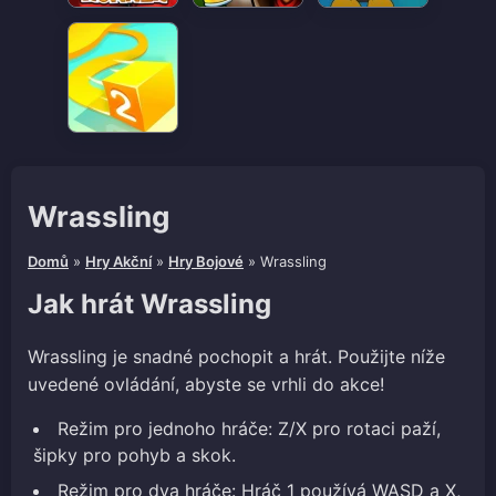
Wrassling
Domů
»
Hry Akční
»
Hry Bojové
»
Wrassling
Jak hrát Wrassling
Wrassling je snadné pochopit a hrát. Použijte níže
uvedené ovládání, abyste se vrhli do akce!
Režim pro jednoho hráče: Z/X pro rotaci paží,
šipky pro pohyb a skok.
Režim pro dva hráče: Hráč 1 používá WASD a X,