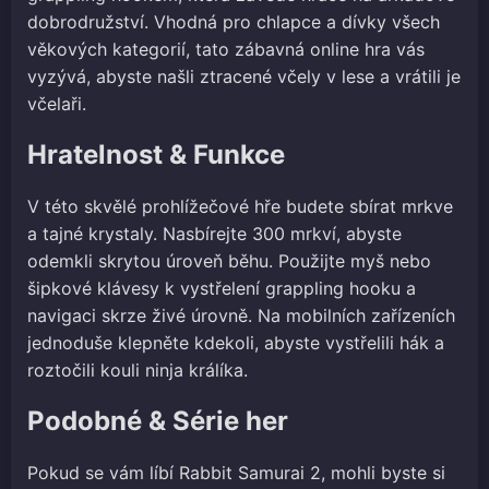
dobrodružství. Vhodná pro chlapce a dívky všech
věkových kategorií, tato zábavná online hra vás
vyzývá, abyste našli ztracené včely v lese a vrátili je
včelaři.
Hratelnost & Funkce
V této skvělé prohlížečové hře budete sbírat mrkve
a tajné krystaly. Nasbírejte 300 mrkví, abyste
odemkli skrytou úroveň běhu. Použijte myš nebo
šipkové klávesy k vystřelení grappling hooku a
navigaci skrze živé úrovně. Na mobilních zařízeních
jednoduše klepněte kdekoli, abyste vystřelili hák a
roztočili kouli ninja králíka.
Podobné & Série her
Pokud se vám líbí Rabbit Samurai 2, mohli byste si