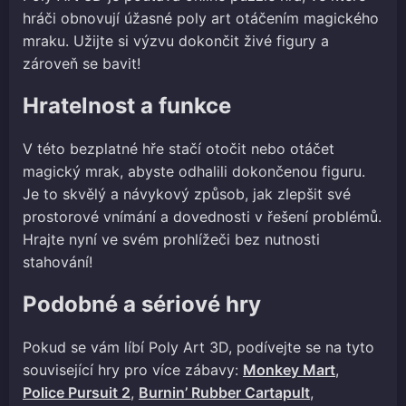
hráči obnovují úžasné poly art otáčením magického
mraku. Užijte si výzvu dokončit živé figury a
zároveň se bavit!
Hratelnost a funkce
V této bezplatné hře stačí otočit nebo otáčet
magický mrak, abyste odhalili dokončenou figuru.
Je to skvělý a návykový způsob, jak zlepšit své
prostorové vnímání a dovednosti v řešení problémů.
Hrajte nyní ve svém prohlížeči bez nutnosti
stahování!
Podobné a sériové hry
Pokud se vám líbí Poly Art 3D, podívejte se na tyto
související hry pro více zábavy:
Monkey Mart
,
Police Pursuit 2
,
Burnin’ Rubber Cartapult
,