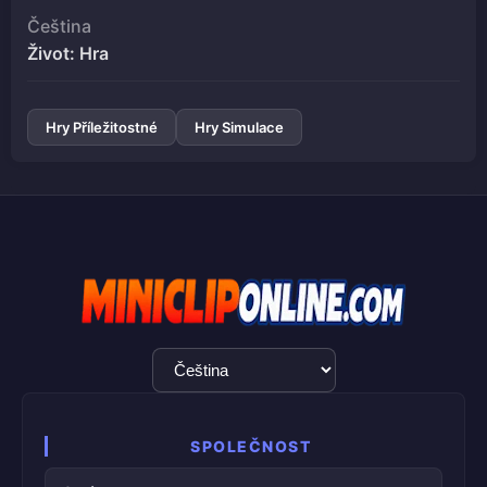
Čeština
Život: Hra
Hry Příležitostné
Hry Simulace
Výběr
jazyka
SPOLEČNOST