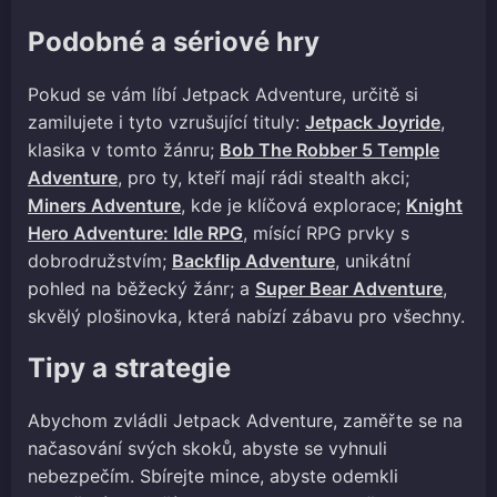
Podobné a sériové hry
Pokud se vám líbí Jetpack Adventure, určitě si
zamilujete i tyto vzrušující tituly:
Jetpack Joyride
,
klasika v tomto žánru;
Bob The Robber 5 Temple
Adventure
, pro ty, kteří mají rádi stealth akci;
Miners Adventure
, kde je klíčová explorace;
Knight
Hero Adventure: Idle RPG
, mísící RPG prvky s
dobrodružstvím;
Backflip Adventure
, unikátní
pohled na běžecký žánr; a
Super Bear Adventure
,
skvělý plošinovka, která nabízí zábavu pro všechny.
Tipy a strategie
Abychom zvládli Jetpack Adventure, zaměřte se na
načasování svých skoků, abyste se vyhnuli
nebezpečím. Sbírejte mince, abyste odemkli