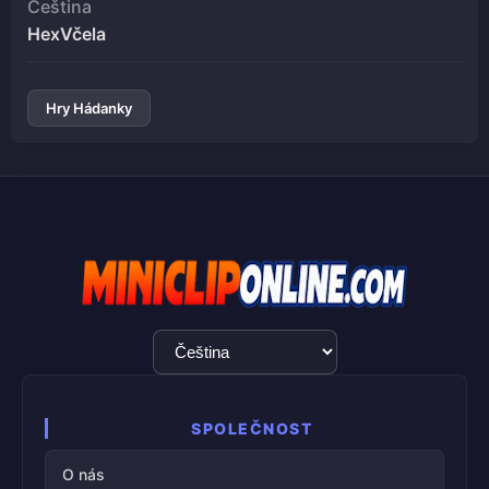
Čeština
HexVčela
Hry Hádanky
Výběr
jazyka
SPOLEČNOST
O nás