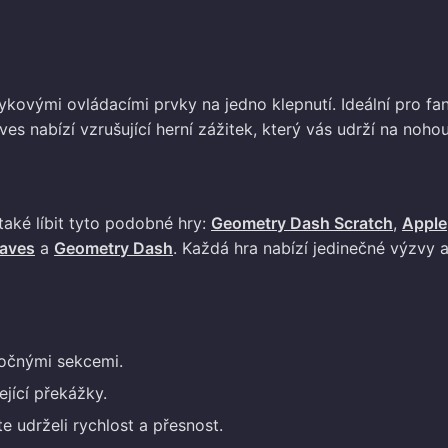
ykovými ovládacími prvky na jedno klepnutí. Ideální pro f
s nabízí vzrušující herní zážitek, který vás udrží na nohou
aké líbit tyto podobné hry:
Geometry Dash Scratch
,
Apple
aves
a
Geometry Dash
. Každá hra nabízí jedinečné výzvy 
ročnými sekcemi.
jící překážky.
e udrželi rychlost a přesnost.