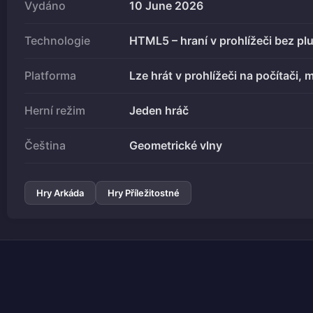
Vydáno
10 June 2026
Technologie
HTML5 – hraní v prohlížeči bez pl
Platforma
Lze hrát v prohlížeči na počítači, m
Herní režim
Jeden hráč
Čeština
Geometrické vlny
Hry Arkáda
Hry Příležitostné