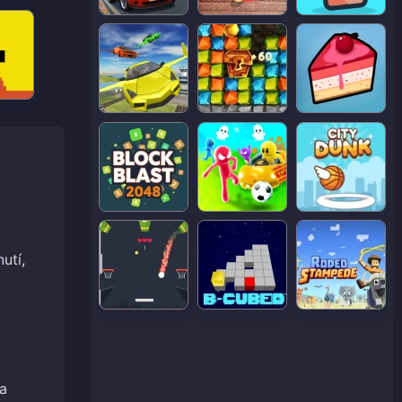
utí,
 a