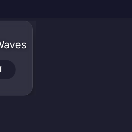
Waves
Í