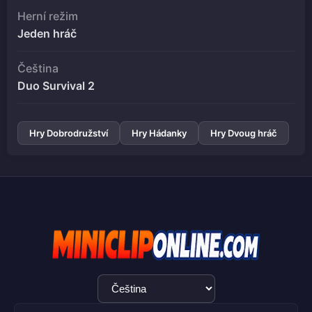
Herní režim
Jeden hráč
Čeština
Duo Survival 2
Hry Dobrodružství
Hry Hádanky
Hry Dvoug hráč
Výběr
jazyka