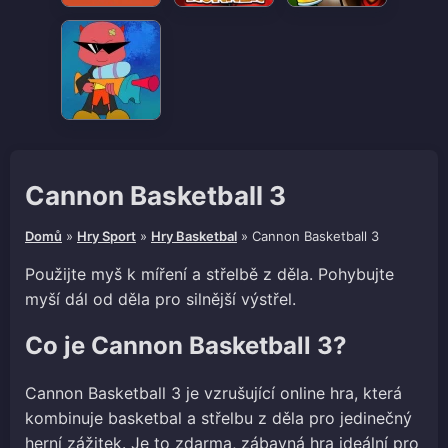
Cannon Basketball 3
Domů
»
Hry Sport
»
Hry Basketbal
»
Cannon Basketball 3
Použijte myš k míření a střelbě z děla. Pohybujte
myší dál od děla pro silnější výstřel.
Co je Cannon Basketball 3?
Cannon Basketball 3 je vzrušující online hra, která
kombinuje basketbal a střelbu z děla pro jedinečný
herní zážitek. Je to zdarma, zábavná hra ideální pro