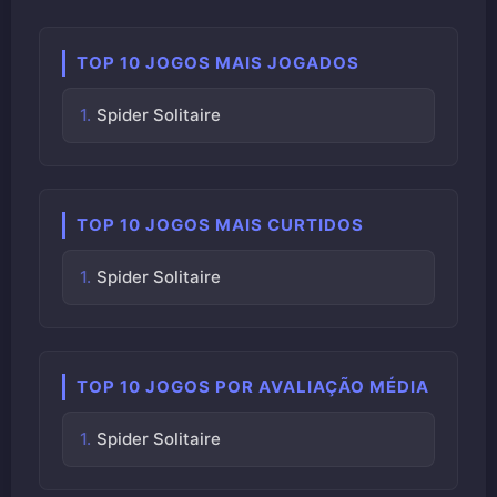
TOP 10 JOGOS MAIS JOGADOS
Spider Solitaire
TOP 10 JOGOS MAIS CURTIDOS
Spider Solitaire
TOP 10 JOGOS POR AVALIAÇÃO MÉDIA
Spider Solitaire