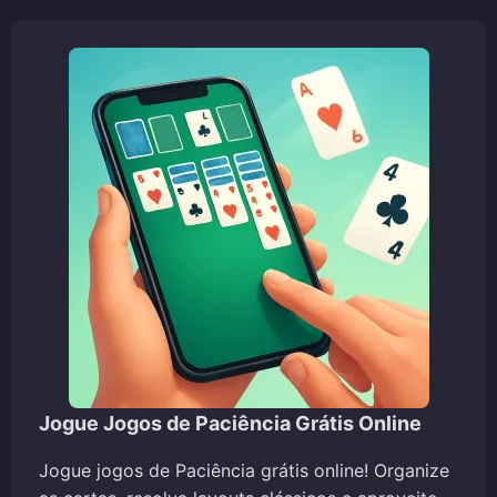
Jogue Jogos de Paciência Grátis Online
Jogue jogos de Paciência grátis online! Organize