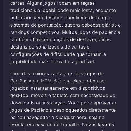
cartas. Alguns jogos focam em regras
tradicionais e jogabilidade mais lenta, enquanto
outros incluem desafios com limite de tempo,
sistemas de pontuação, quebra-cabeças diários e
rankings competitivos. Muitos jogos de paciência
também oferecem opções de desfazer, dicas,
designs personalizáveis de cartas e
configurações de dificuldade que tornam a
jogabilidade mais flexível e agradável.
Uma das maiores vantagens dos jogos de
Paciência em HTML5 é que eles podem ser
jogados instantaneamente em dispositivos
desktop, móveis e tablets, sem necessidade de
downloads ou instalação. Você pode aproveitar
jogos de Paciência desbloqueados diretamente
no seu navegador a qualquer hora, seja na
escola, em casa ou no trabalho. Novos layouts