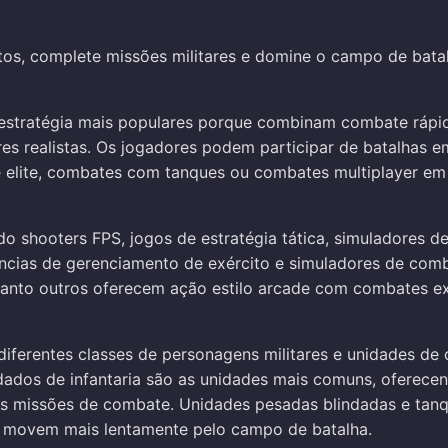
tos, complete missões militares e domine o campo de bata
 estratégia mais populares porque combinam combate rápid
es realistas. Os jogadores podem participar de batalhas em
e elite, combates com tanques ou combates multiplayer em 
o shooters FPS, jogos de estratégia tática, simuladores de
ncias de gerenciamento de exército e simuladores de comba
quanto outros oferecem ação estilo arcade com combates e
iferentes classes de personagens militares e unidades d
ldados de infantaria são as unidades mais comuns, oferec
e as missões de combate. Unidades pesadas blindadas e ta
e movem mais lentamente pelo campo de batalha.