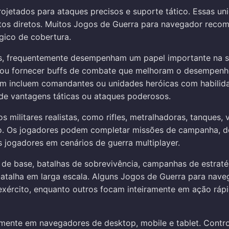
projetados para ataques precisos e suporte tático. Essas 
ontos diretos. Muitos Jogos de Guerra para navegador rec
gico de cobertura.
s, frequentemente desempenham um papel importante na s
los ou fornecer buffs de combate que melhoram o desempe
m incluem comandantes ou unidades heróicas com habilida
de vantagens táticas ou ataques poderosos.
ilitares realistas, como rifles, metralhadoras, tanques, 
isão. Os jogadores podem completar missões de campanha, d
s jogadores em cenários de guerra multiplayer.
e base, batalhas de sobrevivência, campanhas de estratég
talha em larga escala. Alguns Jogos de Guerra para nave
xército, enquanto outros focam inteiramente em ação rápi
mente em navegadores de desktop, mobile e tablet. Contro