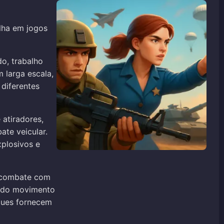
lha em jogos
o, trabalho
 larga escala,
diferentes
 atiradores,
te veicular.
xplosivos e
e combate com
endo movimento
nques fornecem