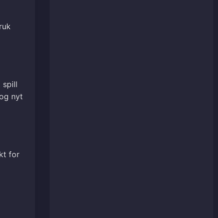
ruk
spill
 og nyt
kt for