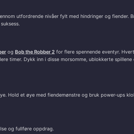
jennom utfordrende nivåer fylt med hindringer og fiender. B
 suksess.
ber
og
Bob the Robber 2
for flere spennende eventyr. Hvert 
flere timer. Dykk inn i disse morsomme, ublokkerte spillene
 nøye. Hold et øye med fiendemønstre og bruk power-ups klo
se og fullføre oppdrag.