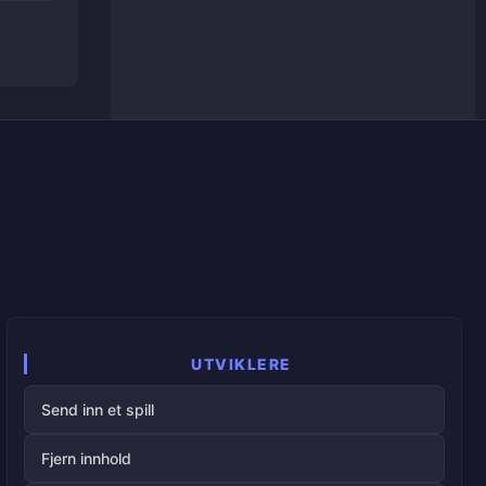
UTVIKLERE
Send inn et spill
Fjern innhold