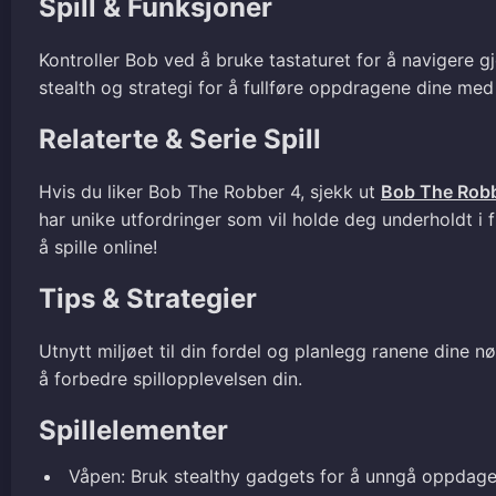
Spill & Funksjoner
Kontroller Bob ved å bruke tastaturet for å navigere g
stealth og strategi for å fullføre oppdragene dine med
Relaterte & Serie Spill
Hvis du liker Bob The Robber 4, sjekk ut
Bob The Rob
har unike utfordringer som vil holde deg underholdt i 
å spille online!
Tips & Strategier
Utnytt miljøet til din fordel og planlegg ranene dine
å forbedre spillopplevelsen din.
Spillelementer
Våpen: Bruk stealthy gadgets for å unngå oppdagel