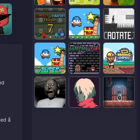
ed
med å