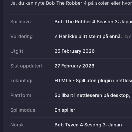
Ja, du kan nyte Bob The Robber 4 på skolen eller hvor 
Spillnavn
Bob The Robber 4 Season 3: Japa
Vurdering
⭐ Har ikke blitt stemt på ennå.
(0 
Utgitt
25 February 2026
Sist oppdatert
27 February 2026
Teknologi
HTML5 - Spill uten plugin i nettle
Plattform
Spillbart i nettleseren på desktop,
Spillmodus
En spiller
Norsk
Bob Tyven 4 Sesong 3: Japan