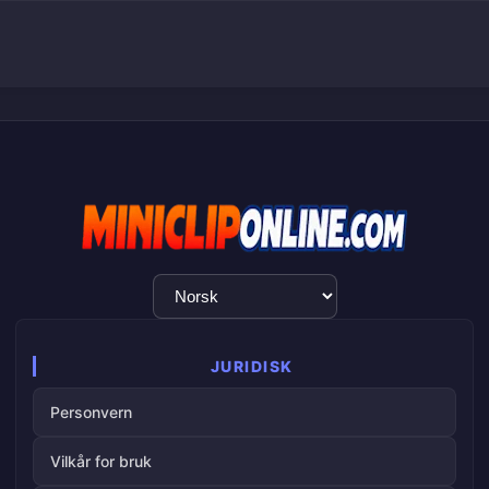
Språkvalg
JURIDISK
Personvern
Vilkår for bruk