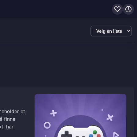
Velg
en
liste
neholder et
å finne
t, har