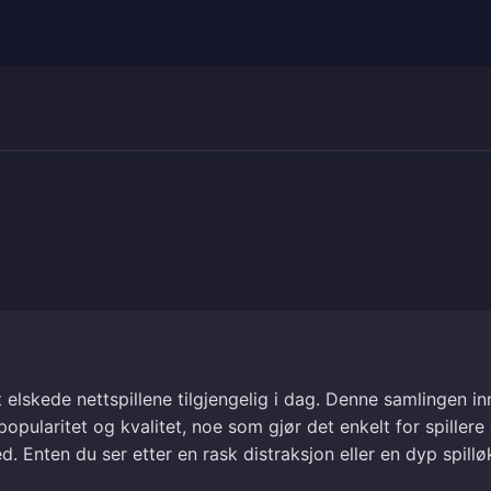
 elskede nettspillene tilgjengelig i dag. Denne samlingen in
ularitet og kvalitet, noe som gjør det enkelt for spillere 
 Enten du ser etter en rask distraksjon eller en dyp spilløk