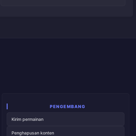
PENGEMBANG
Kirim permainan
Penghapusan konten