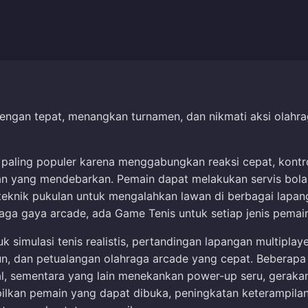
dengan tepat, menangkan turnamen, dan nikmati aksi olahr
paling populer karena menggabungkan reaksi cepat, kontrol
n yang mendebarkan. Pemain dapat melakukan servis bola 
eknik pukulan untuk mengalahkan lawan di berbagai lapang
hraga gaya arcade, ada Game Tenis untuk setiap jenis pemai
 simulasi tenis realistis, pertandingan lapangan multiplaye
tun, dan petualangan olahraga arcade yang cepat. Beberap
l, sementara yang lain menekankan power-up seru, gerakan
ilkan pemain yang dapat dibuka, peningkatan keterampila