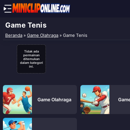
Game Tenis
Beranda
»
Game Olahraga
»
Game Tenis
Tidak ada
permainan
ditemukan
dalam kategori
ini.
Game Olahraga
Game