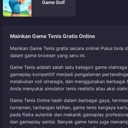
Game Golf
Mainkan Game Tenis Gratis Online
Mainkan Game Tenis gratis secara online! Pukul bola 
dalam game browser yang seru ini.
Game Tenis adalah salah satu kategori game olahraga 
gameplay kompetitif menjadi pengalaman pertandinga
melakukan voli strategis, dan menggunakan berbagai t
Anda menyukai simulator tenis realistis atau aksi ola
Game Tenis Online hadir dalam berbagai gaya, termasuk
turnamen, tantangan latihan, game tenis bergaya kar
pada fisika autentik dan mekanik gameplay profesiona
dan gameplay santai. Banyak game tenis juga menamp