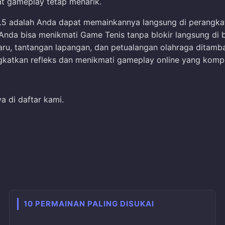
t gameplay tetap menarik.
L5 adalah Anda dapat memainkannya langsung di perangka
i. Anda bisa menikmati Game Tenis tanpa blokir langsung di
baru, tantangan lapangan, dan petualangan olahraga ditam
gkatkan refleks dan menikmati gameplay online yang kompet
a di daftar kami.
10 PERMAINAN PALING DISUKAI