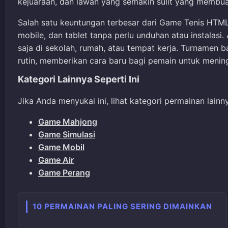
kejuaraan, dan lawan yang semakin sulit yang membua
Salah satu keuntungan terbesar dari Game Tenis HTM
mobile, dan tablet tanpa perlu unduhan atau instalas
saja di sekolah, rumah, atau tempat kerja. Turnamen 
rutin, memberikan cara baru bagi pemain untuk menin
Kategori Lainnya Seperti Ini
Jika Anda menyukai ini, lihat kategori permainan lainny
Game Mahjong
Game Simulasi
Game Mobil
Game Air
Game Perang
10 PERMAINAN PALING SERING DIMAINKAN