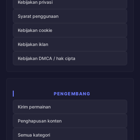
Kebijakan privasi
Syarat penggunaan
Kebijakan cookie
Kebijakan iklan
Kebijakan DMCA / hak cipta
PENGEMBANG
Kirim permainan
Penghapusan konten
Semua kategori