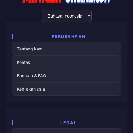
Pilihan
Bahasa
PERUSAHAAN
Tentang kami
Kontak
Bantuan & FAQ
Kebijakan usia
LEGAL