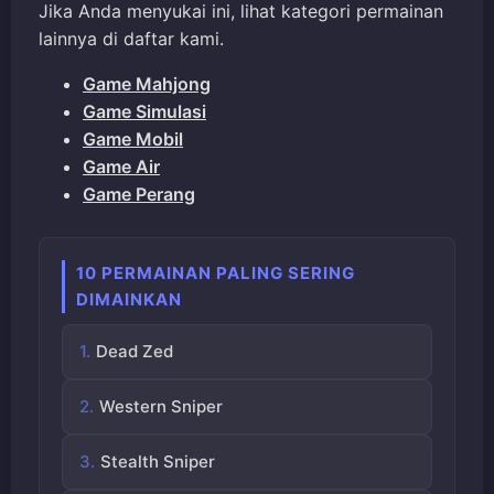
Jika Anda menyukai ini, lihat kategori permainan
lainnya di daftar kami.
Game Mahjong
Game Simulasi
Game Mobil
Game Air
Game Perang
10 PERMAINAN PALING SERING
DIMAINKAN
Dead Zed
Western Sniper
Stealth Sniper