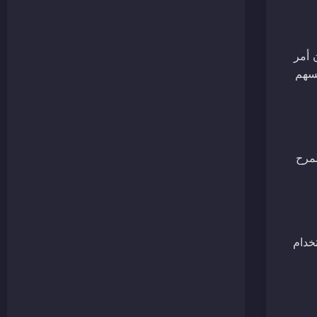
ن أمر
يسار/اليمين للتحرك، وW أو مفتاح السهم
لمرح
ستخدام