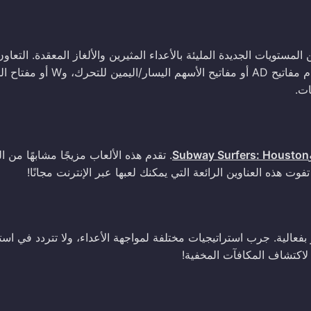
 من المستويات الجديدة المليئة بالأعداء المثيرين والألغاز المعقدة. التعاو
أساسي أثناء التنقل عبر تحديات اللعبة. التحكمات بسيطة: استخدم مفاتيح AD أو مفاتيح الأسهم ال
Subway Surfers: Houston
. تقدم هذه الألعاب مزيجًا مشابهًا من ا
فوت هذه العناوين الرائعة التي يمكنك لعبها عبر الإنترنت مجانًا!
شريكك لحل الألغاز بفعالية. جرب استراتيجيات مختلفة لمواجهة الأعداء، ولا تتردد في ا
اكتشاف المكافآت المخفية!