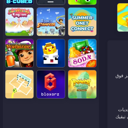
اح السهم لأعلى للقفز فوق
يواجهان تحديات
 تبقيك