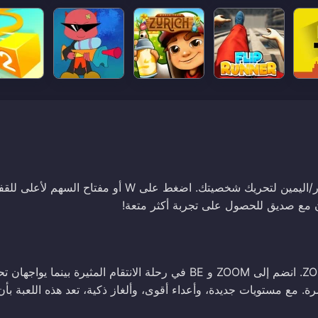
للعب ZOOM-BE 2، استخدم مفاتيح AD أو مفاتيح الأسهم اليسار/اليمين لتحريك شخصيتك. اضغط على W أو مفت
ZOOM-BE 2 هي التكملة المثيرة للعبة التعاون الأصلية ZOOM-BE. انضم إلى ZOOM و BE في رحلة الانتقام المثيرة بينما 
رة. مع مستويات جديدة، وأعداء أقوى، وألغاز ذكية، تعد هذه اللعبة بأن