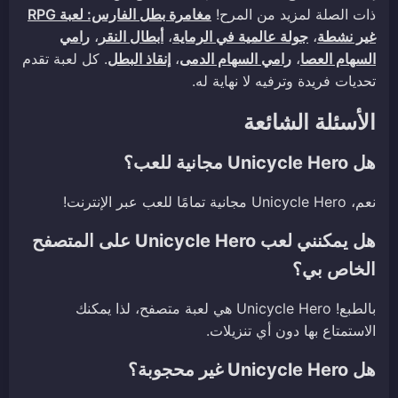
ذات الصلة لمزيد من المرح!
مغامرة بطل الفارس: لعبة RPG
غير نشطة
،
جولة عالمية في الرماية
،
أبطال النقر
،
رامي
السهام العصا
،
رامي السهام الدمى
،
إنقاذ البطل
. كل لعبة تقدم
تحديات فريدة وترفيه لا نهاية له.
الأسئلة الشائعة
هل Unicycle Hero مجانية للعب؟
نعم، Unicycle Hero مجانية تمامًا للعب عبر الإنترنت!
هل يمكنني لعب Unicycle Hero على المتصفح
الخاص بي؟
بالطبع! Unicycle Hero هي لعبة متصفح، لذا يمكنك
الاستمتاع بها دون أي تنزيلات.
هل Unicycle Hero غير محجوبة؟