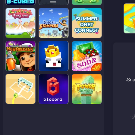
للعب Snail Bob 8، استخدم الماوس للنقر بزر الماوس الأيسر على الأشياء للتفاعل معها. اضغط على 'SPACE' لإيقاف حركة Snail Bob،
ش.