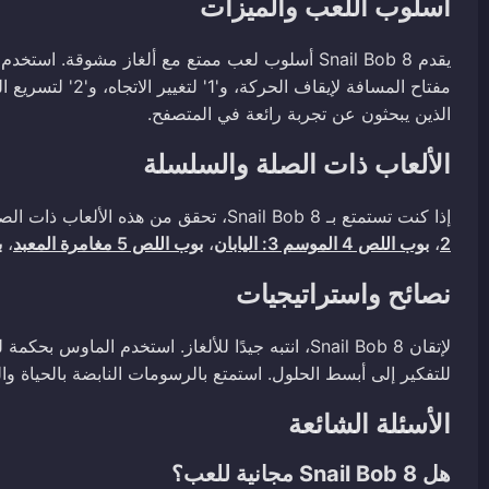
أسلوب اللعب والميزات
يقدم Snail Bob 8 أسلوب لعب ممتع مع ألغاز مشوقة
مفتاح المسافة لإي
الذين يبحثون عن تجربة رائعة في المتصفح.
الألعاب ذات الصلة والسلسلة
إذا كنت تستمتع بـ Snail Bob 8، تحقق من هذه الألعاب ذات الصلة لمزيد من المرح:
2
،
بوب اللص 4 الموسم 3: اليابان
،
بوب اللص 5 مغامرة المعبد
،
ب
نصائح واستراتيجيات
لإتقان Snail Bob 8، انتبه جيدًا للألغاز. استخدم ال
للتفكير إلى أبسط الحلول. استمتع بالرسومات النابضة بالحياة وا
الأسئلة الشائعة
هل Snail Bob 8 مجانية للعب؟