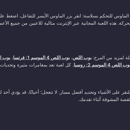
. استخدم الماوس للتحكم بسلاسة: انقر بزر الماوس الأيسر للتفاعل، اضغط عل
قاف الحركة، و'1' لتغيير الاتجاه، و'2' لتسريع الحركة. هذه اللعبة المجانية عبر الإنترنت مثالية للاعبين من جميع الأع
بوب اللص
،
بوب اللص 4 الموسم 1: فرنسا
،
بوب ا
وب اللص 4 الموسم 2: روسيا
. كل لعبة تعد بمغامرات مثيرة وتحديات!
ماوس بحكمة للنقر على الأشياء وتحديد أفضل مسار. لا تتعجل؛ أحيانًا، قد يؤدي أخذ
لقصة المشوقة أثناء تقدمك.