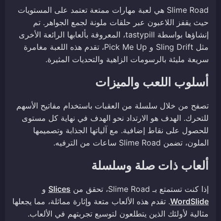
Slime Road هي لعبة مهارات ممتعة تعتمد على المستويات
حيث يقفز اللاعبون عبر حلقات ملونة لجمع الجواهر. تم
إنشاؤها بواسطة tastypill، المعروفة بألعابها الرائعة الأخرى
مثل Sling Drift و Pick Me Up، تقدم هذه اللعبة مغامرة
سريعة مليئة بالرسومات الزاهية والتحديات المثيرة.
أسلوب اللعب والميزات
تصفح من خلال سلسلة من العقبات باستخدام مفاتيح الأسهم
للتحرك. الهدف هو الارتداد نحو الهدف في نهاية كل مستوى
للحصول على نقاط إضافية. مع آلياتها الجذابة وتصميمها
الملون، تضمن Slime Road ساعات من الترفيه.
ألعاب ذات صلة وسلسلة
إذا كنت تستمتع بـ Slime Road، تحقق من
Slices
و
WordSlide
. تقدم هذه الألعاب متعة وإثارة مماثلة، مما يجعلها
مثالية لأولئك الذين يتطلعون لتوسيع تجربتهم في الألعاب.