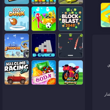
ي
شار