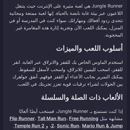
Jungle Runner هي لعبة مثيرة على الإنترنت حيث يتنقل
اللاعبون عبر بيئة غابة نابضة بالحياة. إنها لعبة ممتعة ومجانية
تتحدى ردود أفعالك ومهاراتك. سواء كنت في المدرسة أو في
المنزل، يمكنك اللعب الآن وتجربة إثارة هذه المغامرة غير
المحجوبة.
أسلوب اللعب والميزات
استخدم الماوس الخاص بك للقفز والانزلاق عبر الغابة. انقر
للقفز، اسحب لليمين للانزلاق، واسحب لأسفل للسقوط.
يمكنك التمرير بجانب الأعداء أو القفز فوقهم. أنفق جواهرك
بين الجولات لشراء ترقيات قوية تعزز تجربتك في اللعب.
الألعاب ذات الصلة والسلسلة
إذا كنت تستمتع بـ Jungle Runner، فستحب أيضًا ألعابًا
مشابهة مثل
Free Running
،
Tall Man Run
،
Flip Runner
Mario Run & Jump
،
Sonic Run
،
2
، و
Temple Run 2
.