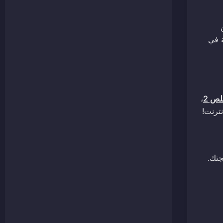
ة في
لص 2
،
نترنت!
يجتك.