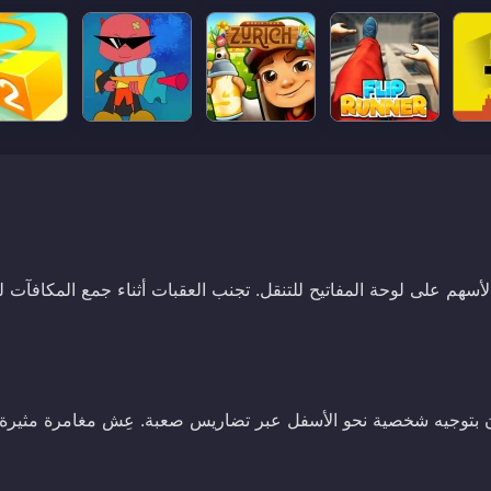
لأسهم على لوحة المفاتيح للتنقل. تجنب العقبات أثناء جمع المكافآت 
وم اللاعبون بتوجيه شخصية نحو الأسفل عبر تضاريس صعبة. عِش مغامرة مثيرة