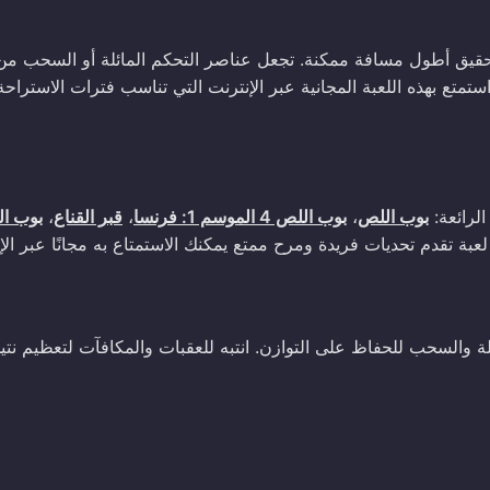
حقيق أطول مسافة ممكنة. تجعل عناصر التحكم المائلة أو السحب من
ستمتع بهذه اللعبة المجانية عبر الإنترنت التي تناسب فترات الاستراح
بوب اللص
،
بوب اللص 4 الموسم 1: فرنسا
،
قبر القناع
،
بوب ال
لعبة تقدم تحديات فريدة ومرح ممتع يمكنك الاستمتاع به مجانًا عبر الإ
صر التحكم المائلة والسحب للحفاظ على التوازن. انتبه للعقبات والمكافآت لتعظيم نت