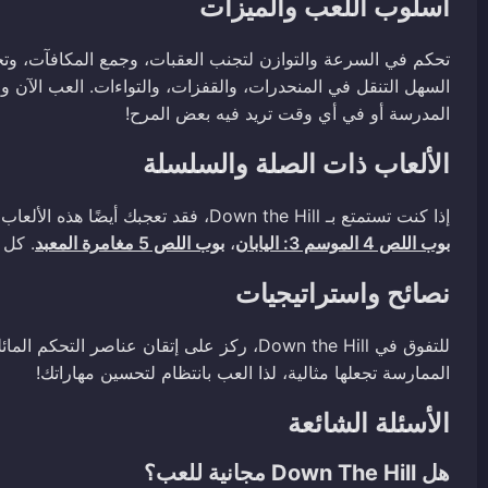
أسلوب اللعب والميزات
تحكم في السرعة والتوازن لتجنب العقبات، وجمع المكافآت، وت
السهل التنقل في المنحدرات، والقفزات، والتواءات. العب الآن وا
المدرسة أو في أي وقت تريد فيه بعض المرح!
الألعاب ذات الصلة والسلسلة
إذا كنت تستمتع بـ Down the Hill، فقد تعجبك أيضًا هذه الألعاب الرائعة:
بوب اللص 4 الموسم 3: اليابان
،
بوب اللص 5 مغامرة المعبد
. كل 
نصائح واستراتيجيات
للتفوق في Down the Hill، ركز على إتقان عنا
الممارسة تجعلها مثالية، لذا العب بانتظام لتحسين مهاراتك!
الأسئلة الشائعة
هل Down The Hill مجانية للعب؟