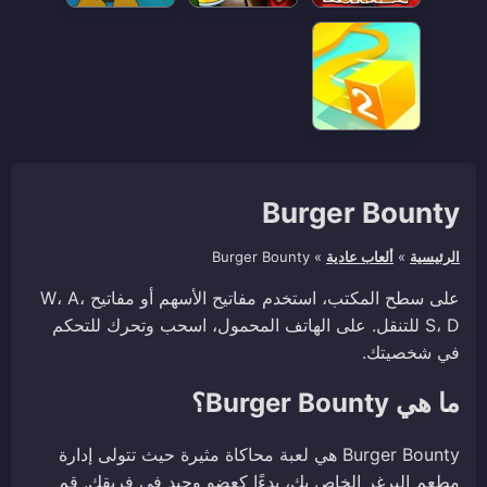
Burger Bounty
الرئيسية
»
ألعاب عادية
»
Burger Bounty
على سطح المكتب، استخدم مفاتيح الأسهم أو مفاتيح W، A،
S، D للتنقل. على الهاتف المحمول، اسحب وتحرك للتحكم
في شخصيتك.
ما هي Burger Bounty؟
Burger Bounty هي لعبة محاكاة مثيرة حيث تتولى إدارة
مطعم البرغر الخاص بك، بدءًا كعضو وحيد في فريقك. قم