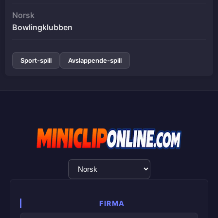
Norsk
Bowlingklubben
Sport-spill
Avslappende-spill
Språkvalg
FIRMA