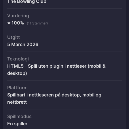
The Bowling Club
Vurdering
⭐ 100%
(11 Stemmer)
Utgitt
5 March 2026
Teknologi
HTML5 - Spill uten plugin i nettleser (mobil &
desktop)
Plattform
Spillbart i nettleseren på desktop, mobil og
nettbrett
Spillmodus
En spiller