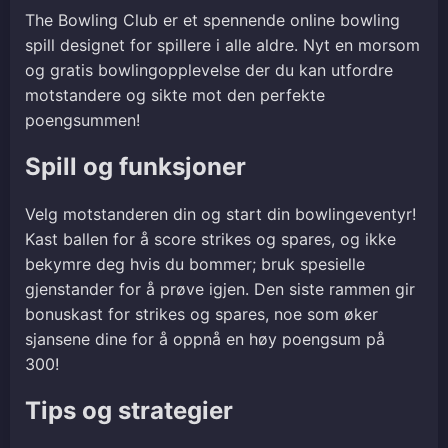
The Bowling Club er et spennende online bowling
spill designet for spillere i alle aldre. Nyt en morsom
og gratis bowlingopplevelse der du kan utfordre
motstandere og sikte mot den perfekte
poengsummen!
Spill og funksjoner
Velg motstanderen din og start din bowlingeventyr!
Kast ballen for å score strikes og spares, og ikke
bekymre deg hvis du bommer; bruk spesielle
gjenstander for å prøve igjen. Den siste rammen gir
bonuskast for strikes og spares, noe som øker
sjansene dine for å oppnå en høy poengsum på
300!
Tips og strategier