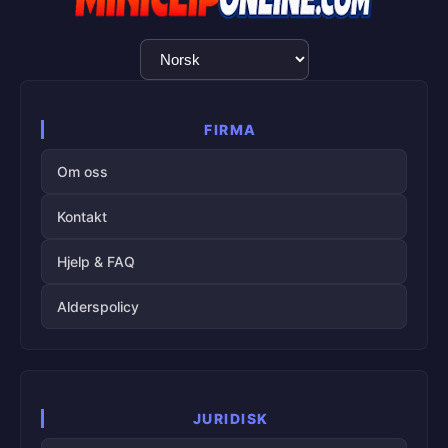
Språkvalg
FIRMA
Om oss
Kontakt
Hjelp & FAQ
Alderspolicy
JURIDISK