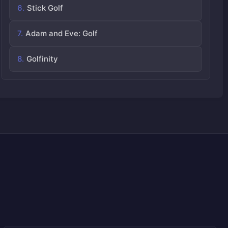
Stick Golf
Adam and Eve: Golf
Golfinity