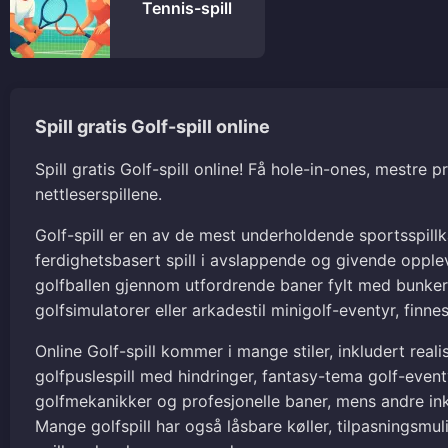
Tennis-spill
Spill gratis Golf-spill online
Spill gratis Golf-spill online! Få hole-in-ones, mestr
nettleserspillene.
Golf-spill er en av de mest underholdende sportsspillk
ferdighetsbasert spill i avslappende og givende oppleve
golfballen gjennom utfordrende baner fylt med bunkere,
golfsimulatorer eller arkadestil minigolf-eventyr, finnes 
Online Golf-spill kommer i mange stiler, inkludert realis
golfpuslespill med hindringer, fantasy-tema golf-even
golfmekanikker og profesjonelle baner, mens andre in
Mange golfspill har også låsbare køller, tilpasningsmu