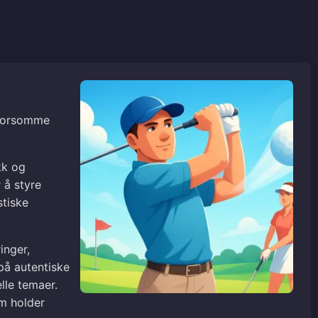
e morsomme
kk og
 å styre
stiske
inger,
på autentiske
lle temaer.
om holder