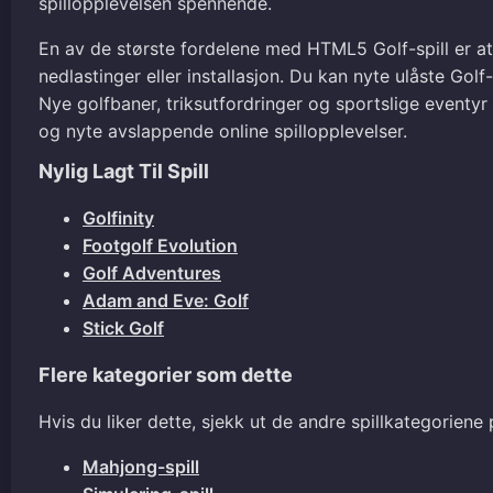
spillopplevelsen spennende.
En av de største fordelene med HTML5 Golf-spill er at
nedlastinger eller installasjon. Du kan nyte ulåste Golf
Nye golfbaner, triksutfordringer og sportslige eventyr 
og nyte avslappende online spillopplevelser.
Nylig Lagt Til Spill
Golfinity
Footgolf Evolution
Golf Adventures
Adam and Eve: Golf
Stick Golf
Flere kategorier som dette
Hvis du liker dette, sjekk ut de andre spillkategoriene p
Mahjong-spill