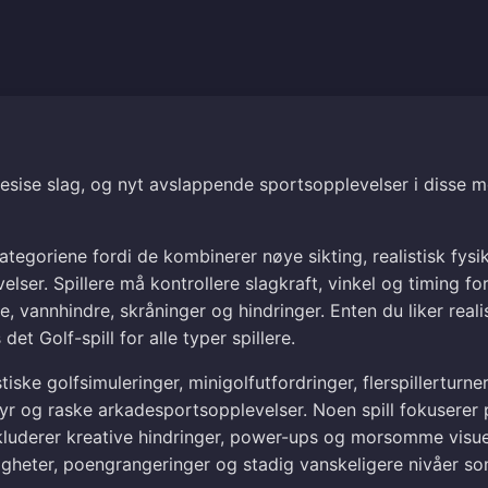
e presise slag, og nyt avslappende sportsopplevelser i diss
ategoriene fordi de kombinerer nøye sikting, realistisk fysi
lser. Spillere må kontrollere slagkraft, vinkel og timing for
 vannhindre, skråninger og hindringer. Enten du liker reali
det Golf-spill for alle typer spillere.
tiske golfsimuleringer, minigolfutfordringer, flerspillerturner
tyr og raske arkadesportsopplevelser. Noen spill fokuserer 
kluderer kreative hindringer, power-ups og morsomme visue
ligheter, poengrangeringer og stadig vanskeligere nivåer s