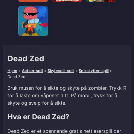
Dead Zed
Hjem
»
Action-spill
»
Skytespill-spill
»
Snikskytter-spill
»
Dead Zed
Bruk musen for å sikte og skyte på zombier. Trykk R
for å laste om våpenet ditt. På mobil, trykk for å
skyte og sveip for å sikte.
Hva er Dead Zed?
Dead Zed er et spennende gratis nettleserspill der