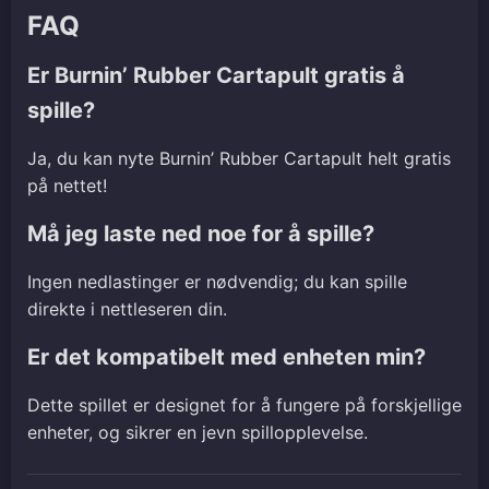
FAQ
Er Burnin’ Rubber Cartapult gratis å
spille?
Ja, du kan nyte Burnin’ Rubber Cartapult helt gratis
på nettet!
Må jeg laste ned noe for å spille?
Ingen nedlastinger er nødvendig; du kan spille
direkte i nettleseren din.
Er det kompatibelt med enheten min?
Dette spillet er designet for å fungere på forskjellige
enheter, og sikrer en jevn spillopplevelse.