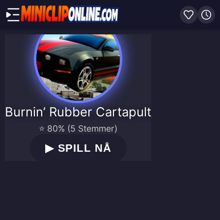
Burnin’ Rubber Cartapult
⭐ 80% (5 Stemmer)
▶
SPILL NÅ