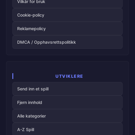
Vilkår for bruk
Cookie-policy
Reklamepolicy
DMCA / Opphavsrettspolitikk
UTVIKLERE
Send inn et spill
Fjern innhold
Alle kategorier
A-Z Spill