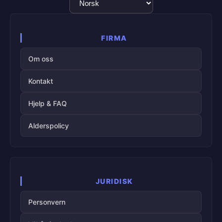
FIRMA
Om oss
Kontakt
Hjelp & FAQ
Alderspolicy
JURIDISK
Personvern