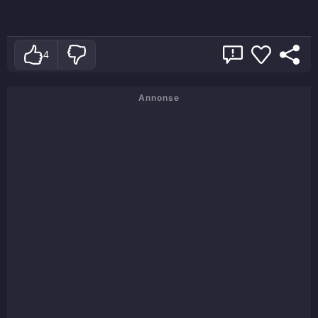
4
Annonse