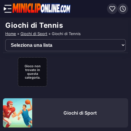
Giochi di Tennis
Home
»
Giochi di Sport
»
Giochi di Tennis
Seleziona
una
lista
Gioco non
trovato in
questa
categoria.
Giochi di Sport