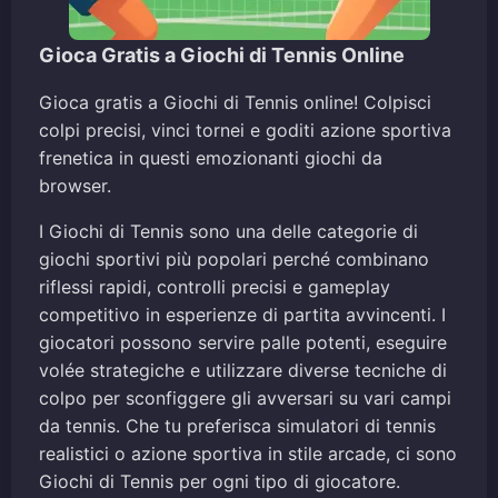
Gioca Gratis a Giochi di Tennis Online
Gioca gratis a Giochi di Tennis online! Colpisci
colpi precisi, vinci tornei e goditi azione sportiva
frenetica in questi emozionanti giochi da
browser.
I Giochi di Tennis sono una delle categorie di
giochi sportivi più popolari perché combinano
riflessi rapidi, controlli precisi e gameplay
competitivo in esperienze di partita avvincenti. I
giocatori possono servire palle potenti, eseguire
volée strategiche e utilizzare diverse tecniche di
colpo per sconfiggere gli avversari su vari campi
da tennis. Che tu preferisca simulatori di tennis
realistici o azione sportiva in stile arcade, ci sono
Giochi di Tennis per ogni tipo di giocatore.