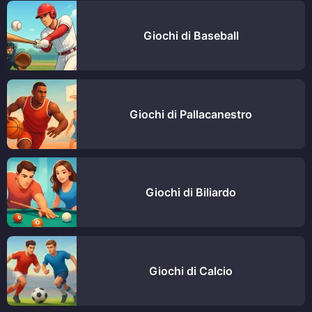
Giochi di Baseball
Giochi di Pallacanestro
Giochi di Biliardo
Giochi di Calcio