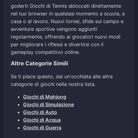
goderti Giochi di Tennis sbloccati direttamente
nel tuo browser in qualsiasi momento a scuola, a
casa o al lavoro. Nuovi tornei, sfide sul campo e
avventure sportive vengono aggiunti
regolarmente, offrendo ai giocatori nuovi modi
per migliorare i riflessi e divertirsi con il
gameplay competitivo online.
Altre Categorie Simili
Se ti piace questo, dai un'occhiata alle altre
categorie di giochi nella nostra lista.
Giochi di Mahjong
Giochi di Simulazione
Giochi di Auto
Giochi di Acqua
Giochi di Guerra