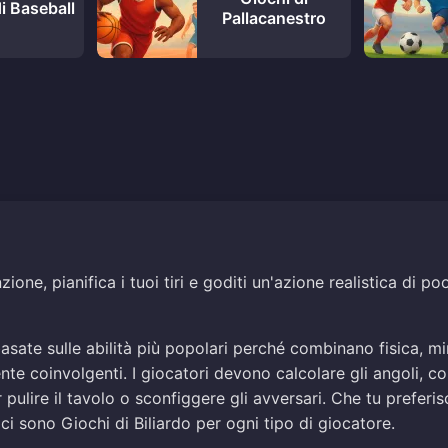
i Baseball
Pallacanestro
ione, pianifica i tuoi tiri e goditi un'azione realistica di poo
basate sulle abilità più popolari perché combinano fisica, mi
te coinvolgenti. I giocatori devono calcolare gli angoli, con
 pulire il tavolo o sconfiggere gli avversari. Che tu preferis
ci sono Giochi di Biliardo per ogni tipo di giocatore.