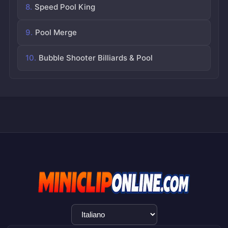
Speed Pool King
Pool Merge
Bubble Shooter Billiards & Pool
Selezione
della