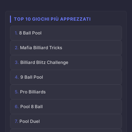
TOP 10 GIOCHI PIÙ APPREZZATI
8 Ball Pool
Mafia Billiard Tricks
Billiard Blitz Challenge
9 Ball Pool
Pro Billiards
Pool 8 Ball
Pool Duel