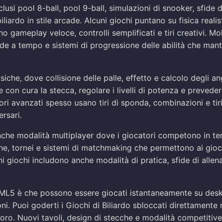
nclusi pool 8-ball, pool 9-ball, simulazioni di snooker, sfide di
liardo in stile arcade. Alcuni giochi puntano su fisica realis
 gameplay veloce, controlli semplificati e tiri creativi. Mol
sfide a tempo e sistemi di progressione delle abilità che man
siche, dove collisione delle palle, effetto e calcolo degli a
con cura la stecca, regolare i livelli di potenza e prevedere
tori avanzati spesso usano tiri di sponda, combinazioni e tir
ersari.
anche modalità multiplayer dove i giocatori competono in te
he, tornei e sistemi di matchmaking che permettono ai gioc
cuni giochi includono anche modalità di pratica, sfide di alle
HTML5 è che possono essere giocati istantaneamente su des
ni. Puoi goderti i Giochi di Biliardo sbloccati direttamente 
voro. Nuovi tavoli, design di stecche e modalità competiti