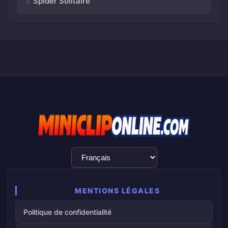
Spider Solitaire
Sélection
de
la
langue
MENTIONS LÉGALES
Politique de confidentialité