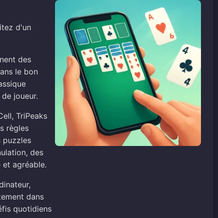
itez d'un
inent des
dans le bon
lassique
 de joueur.
Cell, TriPeaks
s règles
s puzzles
ulation, des
 et agréable.
dinateur,
ctement dans
éfis quotidiens