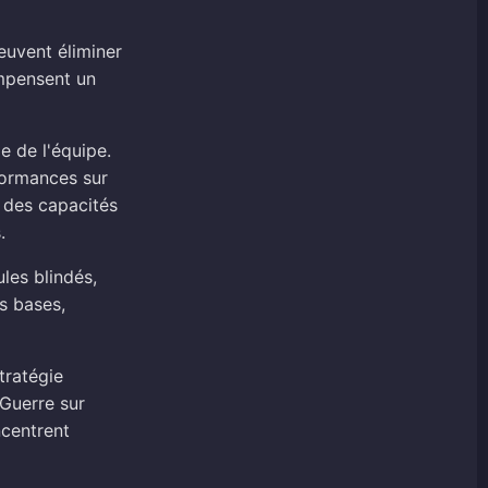
euvent éliminer
ompensent un
e de l'équipe.
rformances sur
 des capacités
.
les blindés,
s bases,
tratégie
 Guerre sur
ncentrent