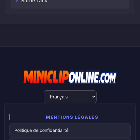
Battle Tank
Sélection
de
la
langue
MENTIONS LÉGALES
Politique de confidentialité