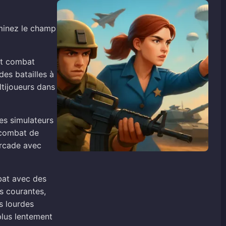
ominez le champ
ent combat
des batailles à
ltijoueurs dans
es simulateurs
e combat de
 arcade avec
bat avec des
us courantes,
s lourdes
plus lentement