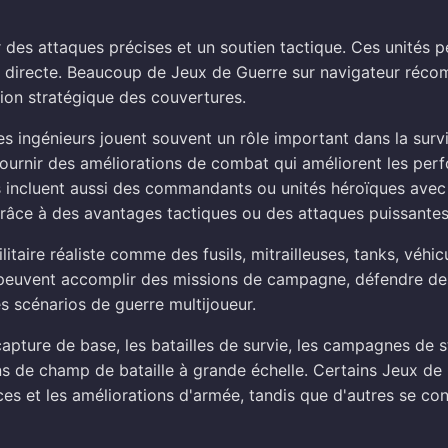
 des attaques précises et un soutien tactique. Ces unités p
on directe. Beaucoup de Jeux de Guerre sur navigateur réc
tion stratégique des couvertures.
s ingénieurs jouent souvent un rôle important dans la survi
u fournir des améliorations de combat qui améliorent les pe
s incluent aussi des commandants ou unités héroïques avec
grâce à des avantages tactiques ou des attaques puissantes
aire réaliste comme des fusils, mitrailleuses, tanks, véhicu
urs peuvent accomplir des missions de campagne, défendre de
s scénarios de guerre multijoueur.
apture de base, les batailles de survie, les campagnes de s
ns de champ de bataille à grande échelle. Certains Jeux de
ces et les améliorations d'armée, tandis que d'autres se co