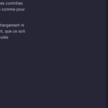
Des contrôles
on comme pour
chargement ni
t, que ce soit
outés