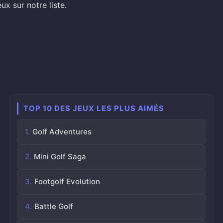
ux sur notre liste.
TOP 10 DES JEUX LES PLUS AIMÉS
Golf Adventures
Mini Golf Saga
Footgolf Evolution
Battle Golf