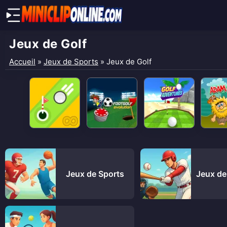
Jeux de Golf
Accueil
»
Jeux de Sports
»
Jeux de Golf
Jeux de Sports
Jeux de