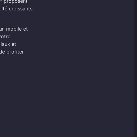
lf proposent
lté croissants
r, mobile et
votre
iaux et
de profiter