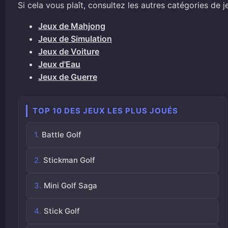
Si cela vous plaît, consultez les autres catégories de je
Jeux de Mahjong
Jeux de Simulation
Jeux de Voiture
Jeux d'Eau
Jeux de Guerre
TOP 10 DES JEUX LES PLUS JOUÉS
Battle Golf
Stickman Golf
Mini Golf Saga
Stick Golf