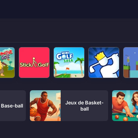
Jeux de Basket-
 Base-ball
ball