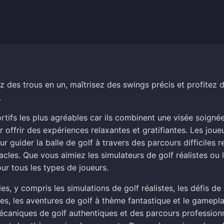
z des trous en un, maîtrisez des swings précis et profitez
.
rtifs les plus agréables car ils combinent une visée soigné
offrir des expériences relaxantes et gratifiantes. Les joue
ur guider la balle de golf à travers des parcours difficiles 
acles. Que vous aimiez les simulateurs de golf réalistes ou 
our tous les types de joueurs.
es, y compris les simulations de golf réalistes, les défis de 
les, les aventures de golf à thème fantastique et le gamepla
écaniques de golf authentiques et des parcours professionn