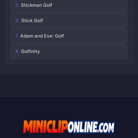
Stickman Golf
Stick Golf
Adam and Eve: Golf
Golfinity