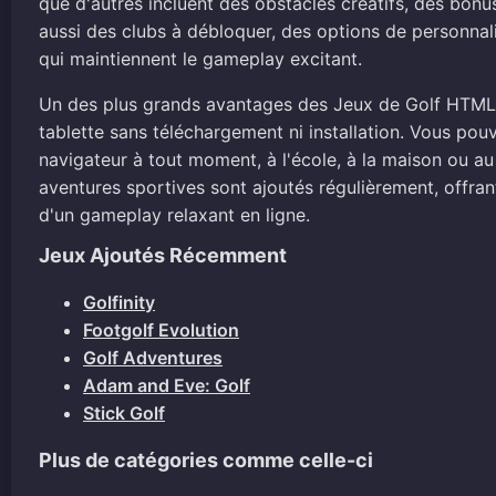
que d'autres incluent des obstacles créatifs, des bo
aussi des clubs à débloquer, des options de personnali
qui maintiennent le gameplay excitant.
Un des plus grands avantages des Jeux de Golf HTML5 
tablette sans téléchargement ni installation. Vous po
navigateur à tout moment, à l'école, à la maison ou au
aventures sportives sont ajoutés régulièrement, offran
d'un gameplay relaxant en ligne.
Jeux Ajoutés Récemment
Golfinity
Footgolf Evolution
Golf Adventures
Adam and Eve: Golf
Stick Golf
Plus de catégories comme celle-ci