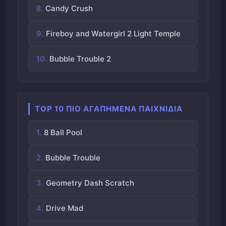
Candy Crush
Fireboy and Watergirl 2 Light Temple
Bubble Trouble 2
TOP 10 ΠΙΟ ΑΓΑΠΗΜΈΝΑ ΠΑΙΧΝΊΔΙΑ
8 Ball Pool
Bubble Trouble
Geometry Dash Scratch
Drive Mad