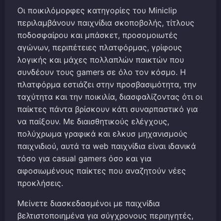
Οι ποικιλόμορφες κατηγορίες του Miniclip
περιλαμβάνουν παιχνίδια σκοποβολής, τίτλους
ποδοσφαίρου και μπάσκετ, προσομοιωτές
αγώνων, περιπέτειες πλατφόρμας, γρίφους
λογικής και μάχες πολλαπλών παικτών που
συνδέουν τους gamers σε όλο τον κόσμο. Η
πλατφόρμα εστιάζει στην προσβασιμότητα, την
ταχύτητα και την ποικιλία, διασφαλίζοντας ότι οι
παίκτες πάντα βρίσκουν κάτι συναρπαστικό για
να παίξουν. Με διαισθητικούς ελέγχους,
πολύχρωμα γραφικά και ελκυσ μηχανισμούς
παιχνιδιού, αυτά τα web παιχνίδια είναι ιδανικά
τόσο για casual gamers όσο και για
αφοσιωμένους παίκτες που αναζητούν νέες
προκλήσεις.
Μείνετε διασκεδασμένοι με παιχνίδια
βελτιστοποιημένα για σύγχρονους περιηγητές,