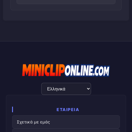
Επιλογή
γλώσσας
ΕΤΑΙΡΕΊΑ
Σχετικά με εμάς