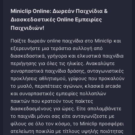
Miniclip Online: Δωρεάν Παιχνίδια &
Διασκεδαστικές Online Εμπειρίες
Παιχνιδιών!
Παίξτε δωρεάν online παιχνίδια στο Miniclip και
εξερευνήστε μια τεράστια συλλογή από
διασκεδαστικά, γρήγορα και ελκυστικά παιχνίδια
περιήγησης για όλες τις ηλικίες. Ανακαλύψτε
συναρπαστικά παιχνίδια δράσης, ανταγωνιστικές
προκλήσεις αθλητισμού, γρίφους που προκαλούν
το μυαλό, περιπέτειες αγώνων, κλασικά arcade
και συναρπαστικές εμπειρίες πολλαπλών
παικτών που κρατούν τους παίκτες
διασκεδασμένους για ώρες. Είτε απολαμβάνετε
το παιχνίδι μόνοι σας είτε ανταγωνίζεστε με
φίλους σε όλο τον κόσμο, το Miniclip προσφέρει
ατελείωτη ποικιλία με τίτλους υψηλής ποιότητας