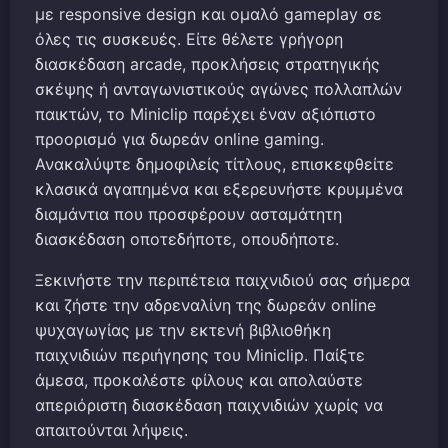
με responsive design και ομαλό gameplay σε
όλες τις συσκευές. Είτε θέλετε γρήγορη
διασκέδαση arcade, προκλήσεις στρατηγικής
σκέψης ή ανταγωνιστικούς αγώνες πολλαπλών
παικτών, το Miniclip παρέχει έναν αξιόπιστο
προορισμό για δωρεάν online gaming.
Ανακαλύψτε δημοφιλείς τίτλους, επισκεφθείτε
κλασικά αγαπημένα και εξερευνήστε κρυμμένα
διαμάντια που προσφέρουν ασταμάτητη
διασκέδαση οποτεδήποτε, οπουδήποτε.
Ξεκινήστε την περιπέτεια παιχνιδιού σας σήμερα
και ζήστε την αδρεναλίνη της δωρεάν online
ψυχαγωγίας με την εκτενή βιβλιοθήκη
παιχνιδιών περιήγησης του Miniclip. Παίξτε
άμεσα, προκαλέστε φίλους και απολαύστε
απεριόριστη διασκέδαση παιχνιδιών χωρίς να
απαιτούνται λήψεις.