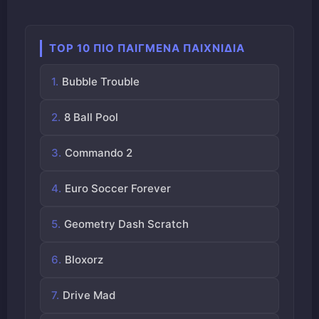
TOP 10 ΠΙΟ ΠΑΙΓΜΈΝΑ ΠΑΙΧΝΊΔΙΑ
Bubble Trouble
8 Ball Pool
Commando 2
Euro Soccer Forever
Geometry Dash Scratch
Bloxorz
Drive Mad