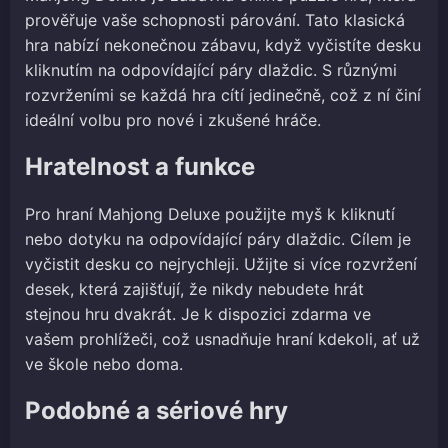
prověřuje vaše schopnosti párování. Tato klasická
hra nabízí nekonečnou zábavu, když vyčistíte desku
kliknutím na odpovídající páry dlaždic. S různými
rozvrženími se každá hra cítí jedinečně, což z ní činí
ideální volbu pro nové i zkušené hráče.
Hratelnost a funkce
Pro hraní Mahjong Deluxe použijte myš k kliknutí
nebo dotyku na odpovídající páry dlaždic. Cílem je
vyčistit desku co nejrychleji. Užijte si více rozvržení
desek, která zajišťují, že nikdy nebudete hrát
stejnou hru dvakrát. Je k dispozici zdarma ve
vašem prohlížeči, což usnadňuje hraní kdekoli, ať už
ve škole nebo doma.
Podobné a sériové hry