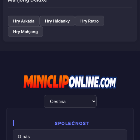
Hry Arkáda
Hry Hádanky
Hry Retro
Hry Mahjong
Výběr
jazyka
SPOLEČNOST
O nás